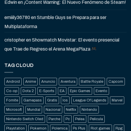
Edwin
en
¡Content Warning: El Nuevo Fenómeno de Steam!
emiiily36780
en
Stumble Guys se Prepara para ser
Multiplataforma
cristopher
en
Showmatch Movistar: El evento presencial
que Trae de Regreso el Arena MegaPlaza
TAG CLOUD
Android
Anime
Anuncio
Aventura
Battle Royale
Capcom
Co-op
Dota 2
E-Sports
EA
Epic Games
Evento
Fornite
Gamepass
Gratis
Ios
League Of Legends
Marvel
Microsoft
Mundial
Nacional
Netflix
Nintendo
Nintendo Switch Oled
Parche
Pc
Pelea
Pelicula
Playstation
Pokemon
Polemica
Ps Plus
Riot games
Rpg