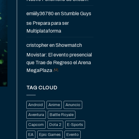
emiiily36780
en
Stumble Guys
se Prepara para ser
Multiplataforma
cristopher
en
Showmatch
Movistar: El evento presencial
que Trae de Regreso el Arena
MegaPlaza
TAG CLOUD
Android
Anime
Anuncio
Aventura
Battle Royale
Capcom
Dota 2
E-Sports
EA
Epic Games
Evento