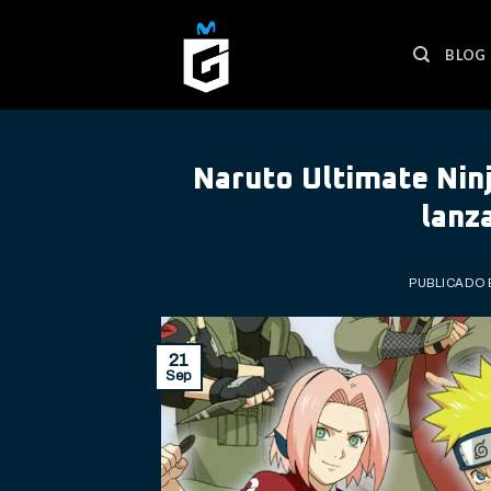
Skip
to
BLOG
content
Naruto Ultimate Ninj
lanz
PUBLICADO 
21
Sep