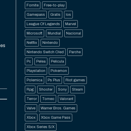
Fornite
Free-to-play
Gamepass
Gratis
Ios
League Of Legends
Marvel
Microsoft
Mundial
Nacional
Netflix
Nintendo
tes
Nintendo Switch Oled
Parche
Pc
Pelea
Pelicula
Playstation
Pokemon
Polemica
Ps Plus
Riot games
Rpg
Shooter
Sony
Steam
Terror
Torneo
Valorant
Valve
Warner Bros. Games
Xbox
Xbox Game Pass
Xbox Series S/X