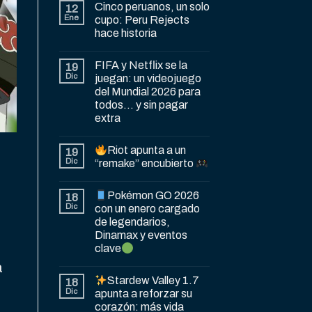
Cinco peruanos, un solo
12
Ene
cupo: Peru Rejects
hace historia
FIFA y Netflix se la
19
Dic
juegan: un videojuego
del Mundial 2026 para
todos… y sin pagar
extra
Riot apunta a un
19
Dic
“remake” encubierto
Pokémon GO 2026
18
Dic
con un enero cargado
de legendarios,
Dinamax y eventos
clave
a
Stardew Valley 1.7
18
Dic
apunta a reforzar su
corazón: más vida