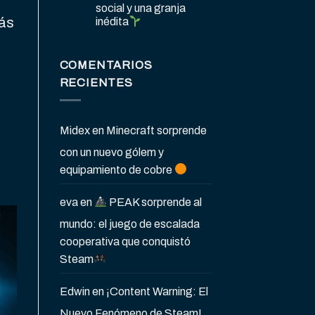
social y una granja
más
inédita
COMENTARIOS
RECIENTES
Midex
en
Minecraft sorprende
con un nuevo gólem y
equipamiento de cobre
eva
en
PEAK sorprende al
mundo: el juego de escalada
cooperativa que conquistó
Steam
Edwin
en
¡Content Warning: El
Nuevo Fenómeno de Steam!