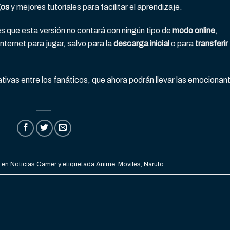
gos
y mejores tutoriales para facilitar el aprendizaje.
s que esta versión no contará con ningún tipo de
modo online
,
nternet para jugar, salvo para la
descarga inicial
o para
transferir
ivas entre los fanáticos, que ahora podrán llevar las emocionan
a en
Noticias Gamer
y etiquetada
Anime
,
Moviles
,
Naruto
.