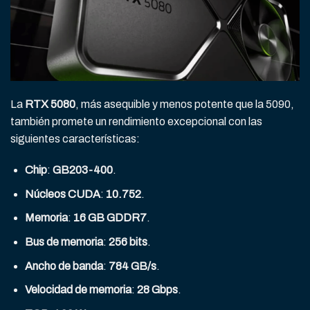
La
RTX 5080
, más asequible y menos potente que la 5090,
también promete un rendimiento excepcional con las
siguientes características:
Chip
:
GB203-400
.
Núcleos CUDA
:
10.752
.
Memoria
:
16 GB GDDR7
.
Bus de memoria
:
256 bits
.
Ancho de banda
:
784 GB/s
.
Velocidad de memoria
:
28 Gbps
.