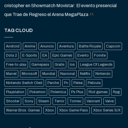
cristopher
en
Showmatch Movistar: El evento presencial
que Trae de Regreso el Arena MegaPlaza
TAG CLOUD
Android
Anime
Anuncio
Aventura
Battle Royale
Capcom
Dota 2
E-Sports
EA
Epic Games
Evento
Fornite
Free-to-play
Gamepass
Gratis
Ios
League Of Legends
Marvel
Microsoft
Mundial
Nacional
Netflix
Nintendo
Nintendo Switch Oled
Parche
Pc
Pelea
Pelicula
Playstation
Pokemon
Polemica
Ps Plus
Riot games
Rpg
Shooter
Sony
Steam
Terror
Torneo
Valorant
Valve
Warner Bros. Games
Xbox
Xbox Game Pass
Xbox Series S/X