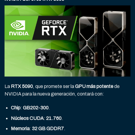
La
RTX 5090
, que promete ser la
GPU más potente
de
NVIDIA para la nueva generación, contará con:
Chip
:
GB202-300
.
Núcleos CUDA
:
21.760
.
Memoria
:
32 GB GDDR7
.