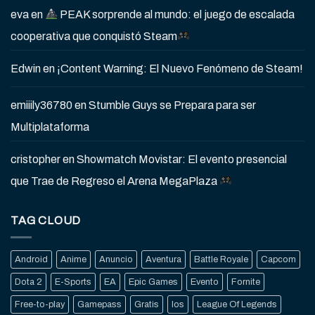
eva
en
PEAK sorprende al mundo: el juego de escalada
cooperativa que conquistó Steam
Edwin
en
¡Content Warning: El Nuevo Fenómeno de Steam!
emiiily36780
en
Stumble Guys se Prepara para ser
Multiplataforma
cristopher
en
Showmatch Movistar: El evento presencial
que Trae de Regreso el Arena MegaPlaza
TAG CLOUD
Android
Anime
Anuncio
Aventura
Battle Royale
Capcom
Dota 2
E-Sports
EA
Epic Games
Evento
Fornite
Free-to-play
Gamepass
Gratis
Ios
League Of Legends