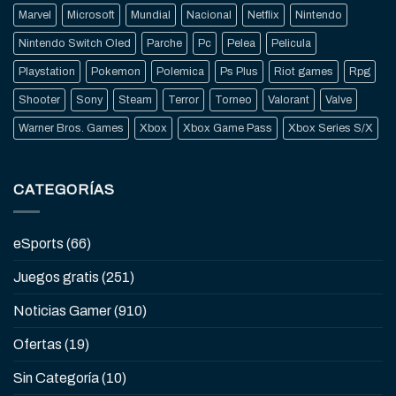
Marvel
Microsoft
Mundial
Nacional
Netflix
Nintendo
Nintendo Switch Oled
Parche
Pc
Pelea
Pelicula
Playstation
Pokemon
Polemica
Ps Plus
Riot games
Rpg
Shooter
Sony
Steam
Terror
Torneo
Valorant
Valve
Warner Bros. Games
Xbox
Xbox Game Pass
Xbox Series S/X
CATEGORÍAS
eSports
(66)
Juegos gratis
(251)
Noticias Gamer
(910)
Ofertas
(19)
Sin Categoría
(10)