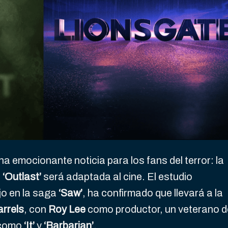
una emocionante noticia para los fans del terror: la
s
‘Outlast’
será adaptada al cine. El estudio
jo en la saga
‘Saw’
, ha confirmado que llevará a la
rrels
, con
Roy Lee
como productor, un veterano d
 como
‘It’
y
‘Barbarian’
.