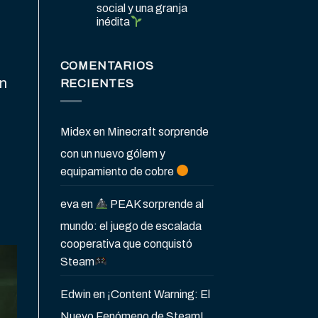
social y una granja
inédita
COMENTARIOS
on
RECIENTES
Midex
en
Minecraft sorprende
con un nuevo gólem y
equipamiento de cobre
eva
en
PEAK sorprende al
mundo: el juego de escalada
cooperativa que conquistó
Steam
Edwin
en
¡Content Warning: El
Nuevo Fenómeno de Steam!