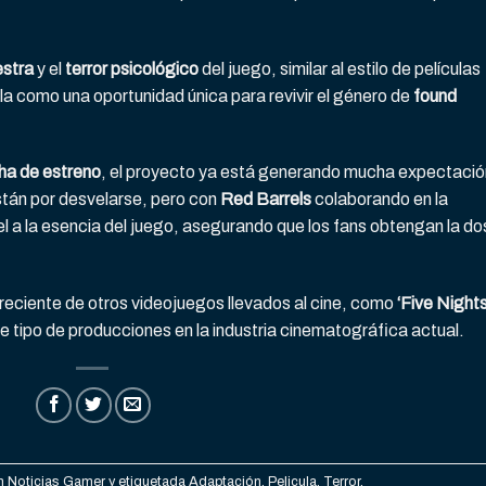
estra
y el
terror psicológico
del juego, similar al estilo de películas
fila como una oportunidad única para revivir el género de
found
ha de estreno
, el proyecto ya está generando mucha expectació
están por desvelarse, pero con
Red Barrels
colaborando en la
el a la esencia del juego, asegurando que los fans obtengan la do
 reciente de otros videojuegos llevados al cine, como
‘Five Nights
te tipo de producciones en la industria cinematográfica actual.
en
Noticias Gamer
y etiquetada
Adaptación
,
Pelicula
,
Terror
.