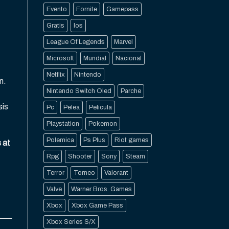
Evento
Fornite
Gamepass
Gratis
Ios
League Of Legends
Marvel
Microsoft
Mundial
Nacional
Netflix
Nintendo
n.
Nintendo Switch Oled
Parche
sis
Pc
Pelea
Pelicula
Playstation
Pokemon
Polemica
Ps Plus
Riot games
 at
Rpg
Shooter
Sony
Steam
Terror
Torneo
Valorant
Valve
Warner Bros. Games
Xbox
Xbox Game Pass
Xbox Series S/X