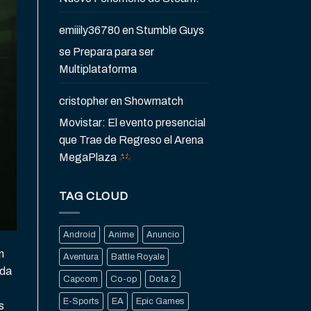
emiiily36780
en
Stumble Guys
se Prepara para ser
Multiplataforma
cristopher
en
Showmatch
Movistar: El evento presencial
que Trae de Regreso el Arena
MegaPlaza
TAG CLOUD
Android
Anime
Anuncio
n
Aventura
Battle Royale
nda
Capcom
Co-op
Dota 2
E-Sports
EA
Epic Games
s