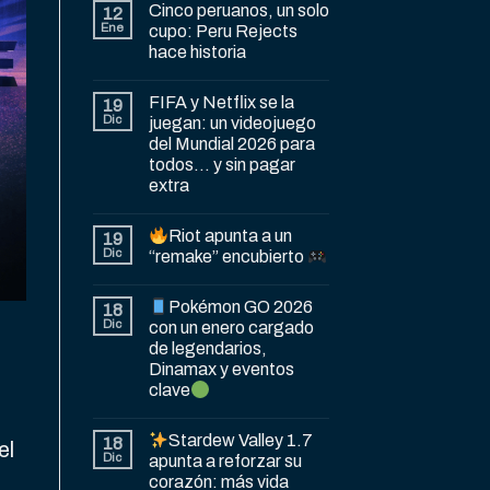
Cinco peruanos, un solo
12
Ene
cupo: Peru Rejects
hace historia
FIFA y Netflix se la
19
Dic
juegan: un videojuego
del Mundial 2026 para
todos… y sin pagar
extra
Riot apunta a un
19
Dic
“remake” encubierto
Pokémon GO 2026
18
Dic
con un enero cargado
de legendarios,
Dinamax y eventos
clave
Stardew Valley 1.7
18
el
Dic
apunta a reforzar su
corazón: más vida