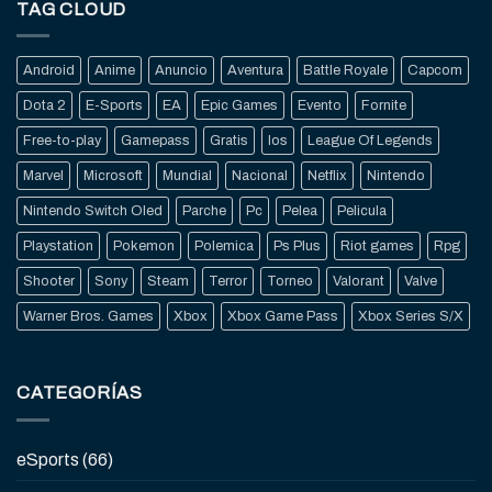
TAG CLOUD
Android
Anime
Anuncio
Aventura
Battle Royale
Capcom
Dota 2
E-Sports
EA
Epic Games
Evento
Fornite
Free-to-play
Gamepass
Gratis
Ios
League Of Legends
Marvel
Microsoft
Mundial
Nacional
Netflix
Nintendo
Nintendo Switch Oled
Parche
Pc
Pelea
Pelicula
Playstation
Pokemon
Polemica
Ps Plus
Riot games
Rpg
Shooter
Sony
Steam
Terror
Torneo
Valorant
Valve
Warner Bros. Games
Xbox
Xbox Game Pass
Xbox Series S/X
CATEGORÍAS
eSports
(66)