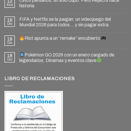
Cinco peruanos, un solo cupo: Peru Rejects hace
12
Ene
historia
FIFA y Netflix se la juegan: un videojuego del
19
Dic
Mundial 2026 para todos… y sin pagar extra
Riot apunta a un “remake” encubierto
19
Dic
Pokémon GO 2026 con un enero cargado de
18
Dic
legendarios, Dinamax y eventos clave
LIBRO DE RECLAMACIONES