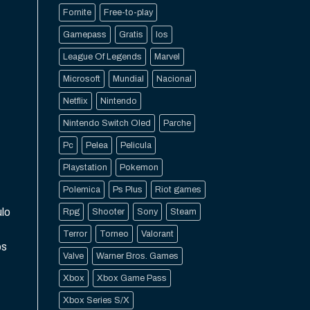
Fornite
Free-to-play
Gamepass
Gratis
Ios
League Of Legends
Marvel
Microsoft
Mundial
Nacional
Netflix
Nintendo
Nintendo Switch Oled
Parche
Pc
Pelea
Pelicula
Playstation
Pokemon
Polemica
Ps Plus
Riot games
ulo
Rpg
Shooter
Sony
Steam
Terror
Torneo
Valorant
os
Valve
Warner Bros. Games
Xbox
Xbox Game Pass
Xbox Series S/X