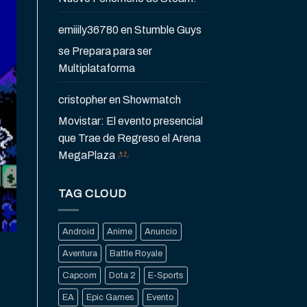
emiiily36780
en
Stumble Guys
se Prepara para ser
Multiplataforma
cristopher
en
Showmatch
Movistar: El evento presencial
que Trae de Regreso el Arena
MegaPlaza
TAG CLOUD
Android
Anime
Anuncio
Aventura
Battle Royale
Capcom
Dota 2
E-Sports
EA
Epic Games
Evento