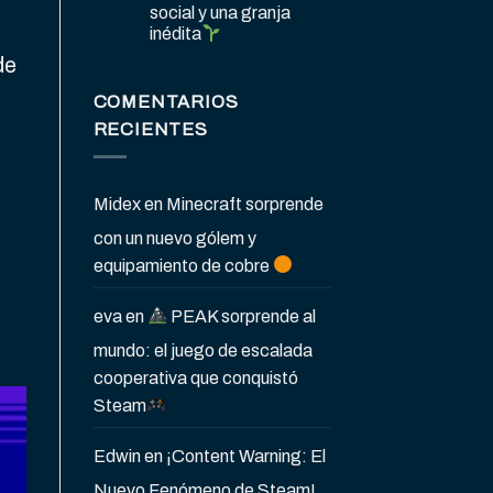
social y una granja
e
inédita
de
COMENTARIOS
RECIENTES
Midex
en
Minecraft sorprende
con un nuevo gólem y
equipamiento de cobre
o
eva
en
PEAK sorprende al
mundo: el juego de escalada
cooperativa que conquistó
Steam
Edwin
en
¡Content Warning: El
Nuevo Fenómeno de Steam!