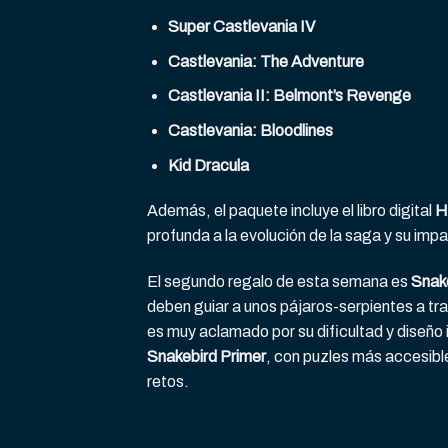
Super Castlevania IV
Castlevania: The Adventure
Castlevania II: Belmont’s Revenge
Castlevania: Bloodlines
Kid Dracula
Además, el paquete incluye el libro digital
H
profunda a la evolución de la saga y su impa
El segundo regalo de esta semana es
Snak
deben guiar a unos pájaros-serpientes a t
es muy aclamado por su dificultad y diseño 
Snakebird Primer
, con puzles más accesibl
retos.