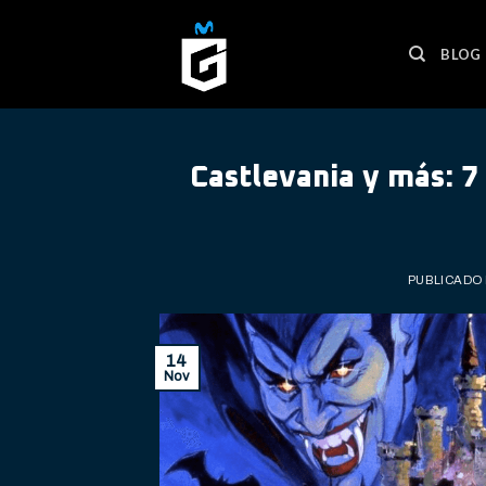
Skip
to
BLOG
content
Castlevania y más: 7
PUBLICADO
14
Nov