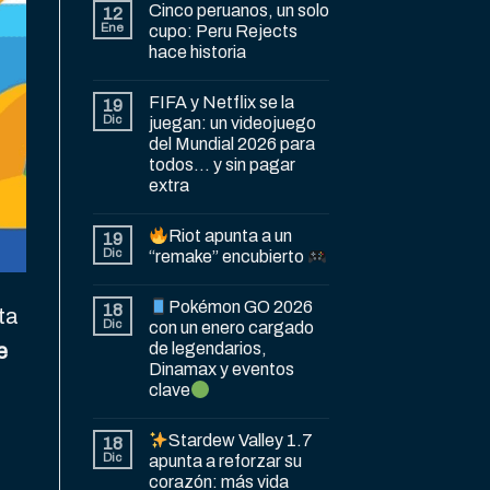
Cinco peruanos, un solo
12
Ene
cupo: Peru Rejects
hace historia
FIFA y Netflix se la
19
Dic
juegan: un videojuego
del Mundial 2026 para
todos… y sin pagar
extra
Riot apunta a un
19
Dic
“remake” encubierto
Pokémon GO 2026
18
ta
Dic
con un enero cargado
de legendarios,
e
Dinamax y eventos
clave
Stardew Valley 1.7
18
Dic
apunta a reforzar su
corazón: más vida