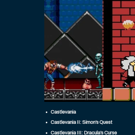
Castlevania
Castlevania II: Simon’s Quest
Castlevania III: Dracula’s Curse