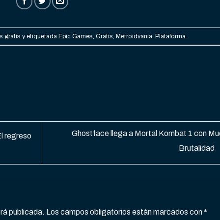
 gratis
y etiquetada
Epic Games
,
Gratis
,
Metroidvania
,
Plataforma
.
Ghostface llega a Mortal Kombat 1 con M
l regreso
Brutalidad
erá publicada.
Los campos obligatorios están marcados con
*