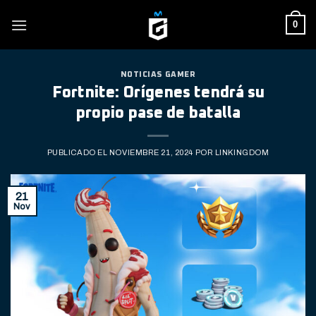
Skip
0
to
content
NOTICIAS GAMER
Fortnite: Orígenes tendrá su
propio pase de batalla
PUBLICADO EL
NOVIEMBRE 21, 2024
POR
LINKINGDOM
21
Nov