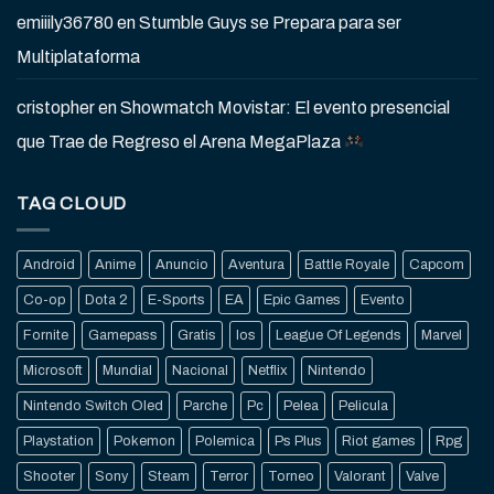
emiiily36780
en
Stumble Guys se Prepara para ser
Multiplataforma
cristopher
en
Showmatch Movistar: El evento presencial
que Trae de Regreso el Arena MegaPlaza
TAG CLOUD
Android
Anime
Anuncio
Aventura
Battle Royale
Capcom
Co-op
Dota 2
E-Sports
EA
Epic Games
Evento
Fornite
Gamepass
Gratis
Ios
League Of Legends
Marvel
Microsoft
Mundial
Nacional
Netflix
Nintendo
Nintendo Switch Oled
Parche
Pc
Pelea
Pelicula
Playstation
Pokemon
Polemica
Ps Plus
Riot games
Rpg
Shooter
Sony
Steam
Terror
Torneo
Valorant
Valve