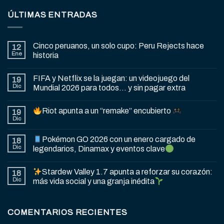
ÚLTIMAS ENTRADAS
Cinco peruanos, un solo cupo: Peru Rejects hace
12
Ene
historia
FIFA y Netflix se la juegan: un videojuego del
19
Dic
Mundial 2026 para todos… y sin pagar extra
Riot apunta a un “remake” encubierto
19
Dic
Pokémon GO 2026 con un enero cargado de
18
Dic
legendarios, Dinamax y eventos clave
Stardew Valley 1.7 apunta a reforzar su corazón:
18
Dic
más vida social y una granja inédita
COMENTARIOS RECIENTES