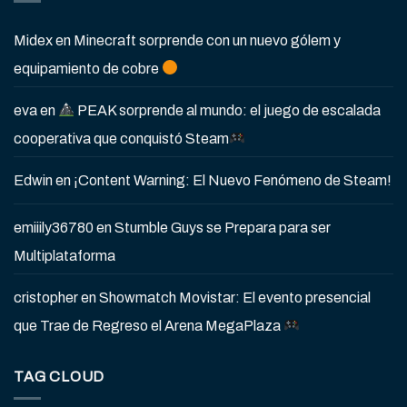
Midex
en
Minecraft sorprende con un nuevo gólem y
equipamiento de cobre
eva
en
PEAK sorprende al mundo: el juego de escalada
cooperativa que conquistó Steam
Edwin
en
¡Content Warning: El Nuevo Fenómeno de Steam!
emiiily36780
en
Stumble Guys se Prepara para ser
Multiplataforma
cristopher
en
Showmatch Movistar: El evento presencial
que Trae de Regreso el Arena MegaPlaza
TAG CLOUD