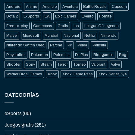
Android
Anime
Anuncio
Aventura
Battle Royale
Capcom
Dota 2
E-Sports
EA
Epic Games
Evento
Fornite
Free-to-play
Gamepass
Gratis
Ios
League Of Legends
Marvel
Microsoft
Mundial
Nacional
Netflix
Nintendo
Nintendo Switch Oled
Parche
Pc
Pelea
Pelicula
Playstation
Pokemon
Polemica
Ps Plus
Riot games
Rpg
Shooter
Sony
Steam
Terror
Torneo
Valorant
Valve
Warner Bros. Games
Xbox
Xbox Game Pass
Xbox Series S/X
CATEGORÍAS
eSports
(66)
Juegos gratis
(251)