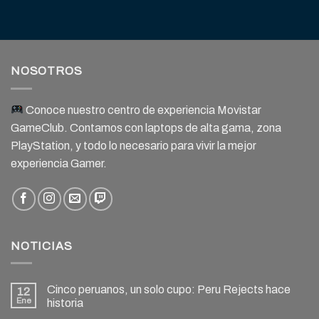
NOSOTROS
Conoce nuestro centro de experiencia Movistar
GameClub. Contamos con laptops de alta gama, zona
PlayStation, y todo lo necesario para vivir la mejor
experiencia Gamer.
NOTICIAS
Cinco peruanos, un solo cupo: Peru Rejects hace
12
Ene
historia