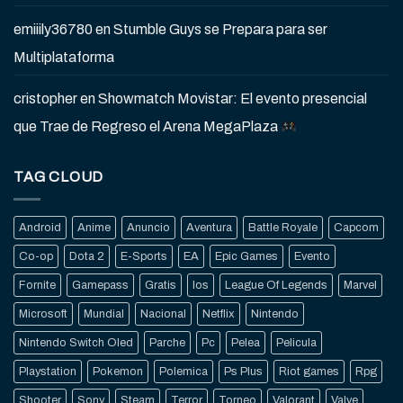
emiiily36780
en
Stumble Guys se Prepara para ser
Multiplataforma
cristopher
en
Showmatch Movistar: El evento presencial
que Trae de Regreso el Arena MegaPlaza
TAG CLOUD
Android
Anime
Anuncio
Aventura
Battle Royale
Capcom
Co-op
Dota 2
E-Sports
EA
Epic Games
Evento
Fornite
Gamepass
Gratis
Ios
League Of Legends
Marvel
Microsoft
Mundial
Nacional
Netflix
Nintendo
Nintendo Switch Oled
Parche
Pc
Pelea
Pelicula
Playstation
Pokemon
Polemica
Ps Plus
Riot games
Rpg
Shooter
Sony
Steam
Terror
Torneo
Valorant
Valve