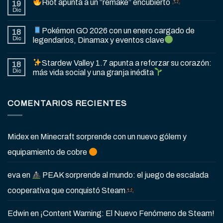
Riot apunta a un “remake” encubierto
19
Dic
Pokémon GO 2026 con un enero cargado de
18
Dic
legendarios, Dinamax y eventos clave
Stardew Valley 1.7 apunta a reforzar su corazón:
18
Dic
más vida social y una granja inédita
COMENTARIOS RECIENTES
Midex
en
Minecraft sorprende con un nuevo gólem y
equipamiento de cobre
eva
en
PEAK sorprende al mundo: el juego de escalada
cooperativa que conquistó Steam
Edwin
en
¡Content Warning: El Nuevo Fenómeno de Steam!