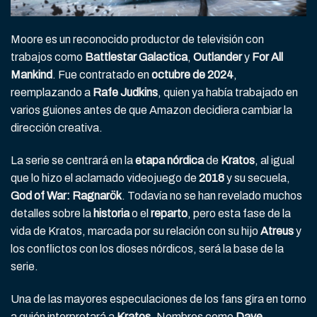
Moore es un reconocido productor de televisión con
trabajos como
Battlestar Galactica
,
Outlander
y
For All
Mankind
. Fue contratado en
octubre de 2024
,
reemplazando a
Rafe Judkins
, quien ya había trabajado en
varios guiones antes de que Amazon decidiera cambiar la
dirección creativa.
La serie se centrará en la
etapa nórdica
de
Kratos
, al igual
que lo hizo el aclamado videojuego de
2018
y su secuela,
God of War: Ragnarök
. Todavía no se han revelado muchos
detalles sobre la
historia
o el
reparto
, pero esta fase de la
vida de Kratos, marcada por su relación con su hijo
Atreus
y
los conflictos con los dioses nórdicos, será la base de la
serie.
Una de las mayores especulaciones de los fans gira en torno
a quién interpretará a
Kratos
. Nombres como
Dave