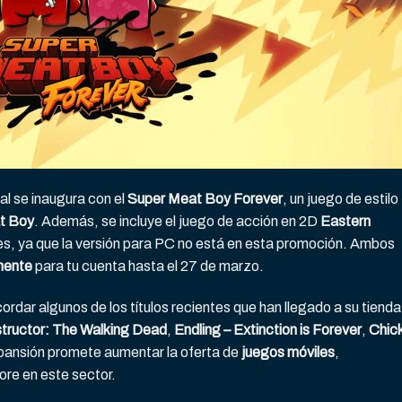
l se inaugura con el
Super Meat Boy Forever
, un juego de estilo
t Boy
. Además, se incluye el juego de acción en 2D
Eastern
les, ya que la versión para PC no está en esta promoción. Ambos
nente
para tu cuenta hasta el 27 de marzo.
rdar algunos de los títulos recientes que han llegado a su tienda
tructor: The Walking Dead
,
Endling – Extinction is Forever
,
Chic
xpansión promete aumentar la oferta de
juegos móviles
,
ore en este sector.