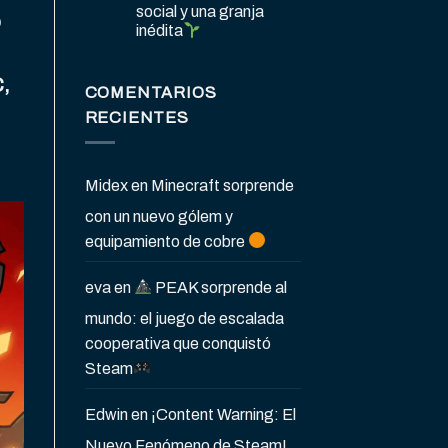
social y una granja
o
inédita
,
COMENTARIOS
RECIENTES
Midex
en
Minecraft sorprende
con un nuevo gólem y
equipamiento de cobre
eva
en
PEAK sorprende al
mundo: el juego de escalada
cooperativa que conquistó
Steam
Edwin
en
¡Content Warning: El
Nuevo Fenómeno de Steam!