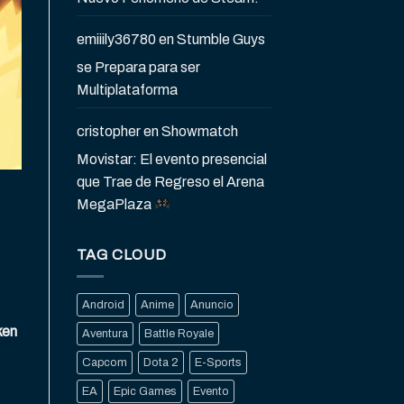
emiiily36780
en
Stumble Guys
se Prepara para ser
Multiplataforma
cristopher
en
Showmatch
Movistar: El evento presencial
que Trae de Regreso el Arena
MegaPlaza
TAG CLOUD
Android
Anime
Anuncio
ken
Aventura
Battle Royale
Capcom
Dota 2
E-Sports
EA
Epic Games
Evento