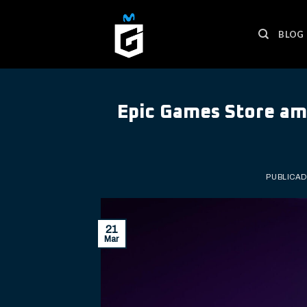
Skip
to
BLOG
content
Epic Games Store amp
PUBLICAD
21
Mar