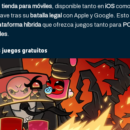
u
tienda para móviles
, disponible tanto en
iOS
com
lave tras su
batalla legal
con Apple y Google. Esto
ataforma híbrida
que ofrezca juegos tanto para
PC
les
.
 juegos gratuitos