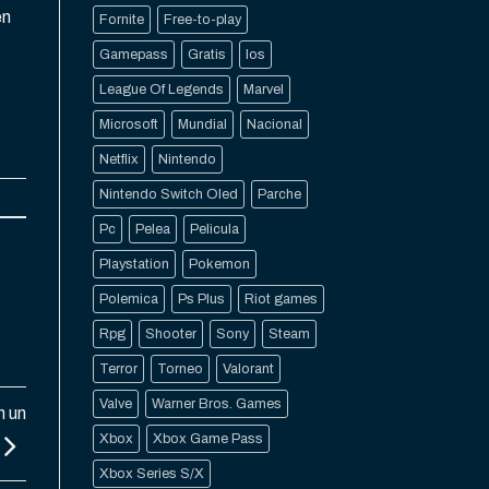
en
Fornite
Free-to-play
Gamepass
Gratis
Ios
League Of Legends
Marvel
Microsoft
Mundial
Nacional
Netflix
Nintendo
Nintendo Switch Oled
Parche
Pc
Pelea
Pelicula
Playstation
Pokemon
Polemica
Ps Plus
Riot games
Rpg
Shooter
Sony
Steam
Terror
Torneo
Valorant
Valve
Warner Bros. Games
n un
Xbox
Xbox Game Pass
Xbox Series S/X