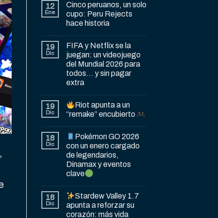
Cinco peruanos, un solo
12
Ene
cupo: Peru Rejects
hace historia
FIFA y Netflix se la
19
Dic
juegan: un videojuego
del Mundial 2026 para
todos… y sin pagar
extra
Riot apunta a un
19
Dic
“remake” encubierto
Pokémon GO 2026
18
Dic
con un enero cargado
,
de legendarios,
Dinamax y eventos
clave
e
Stardew Valley 1.7
18
Dic
apunta a reforzar su
corazón: más vida