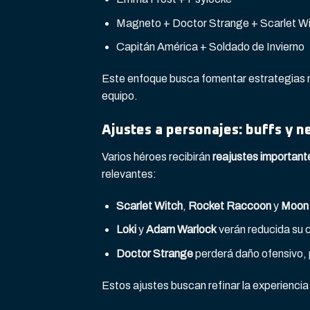
Magneto + Doctor Strange + Scarlet W
Capitán América + Soldado de Invierno
Este enfoque busca fomentar estrategias m
equipo.
Ajustes a personajes: buffs y n
Varios héroes recibirán
reajustes important
relevantes:
Scarlet Witch
,
Rocket Raccoon
y
Moon 
Loki
y
Adam Warlock
verán reducida su 
Doctor Strange
perderá daño ofensivo, 
Estos ajustes buscan refinar la experienci