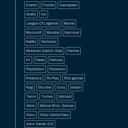
Evento
Fornite
Gamepass
Gratis
Ios
League Of Legends
Marvel
Microsoft
Mundial
Nacional
Netflix
Nintendo
Nintendo Switch Oled
Parche
Pc
Pelea
Pelicula
Playstation
Pokemon
Polemica
Ps Plus
Riot games
Rpg
Shooter
Sony
Steam
Terror
Torneo
Valorant
Valve
Warner Bros. Games
Xbox
Xbox Game Pass
Xbox Series S/X