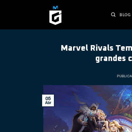
Skip
to
BLOG
content
Marvel Rivals Tem
grandes 
PUBLIC
05
Abr