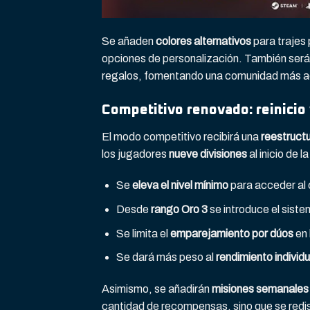
Se añaden
colores alternativos
para trajes
opciones de personalización. También será
regalos, fomentando una comunidad más ac
Competitivo renovado: reinicio
El modo competitivo recibirá una
reestruct
los jugadores
nueve divisiones
al inicio de
Se
eleva el nivel mínimo
para acceder al 
Desde
rango Oro 3
se introduce el sist
Se limita el
emparejamiento por dúos
en 
Se dará más peso al
rendimiento individu
Asimismo, se añadirán
misiones semanales
cantidad de recompensas, sino que se redis