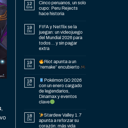
Cinco peruanos, un solo
12
Ene
cupo: Peru Rejects
hace historia
FIFA y Netflix se la
19
Dic
juegan: un videojuego
del Mundial 2026 para
todos… y sin pagar
extra
Riot apunta a un
19
Dic
“remake” encubierto
Pokémon GO 2026
18
Dic
con un enero cargado
de legendarios,
Dinamax y eventos
clave
s
,
Stardew Valley 1.7
18
ivo
Dic
apunta a reforzar su
corazón: más vida