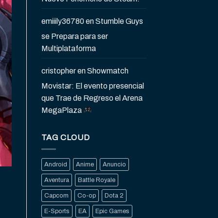
emiiily36780
en
Stumble Guys
se Prepara para ser
Multiplataforma
cristopher
en
Showmatch
Movistar: El evento presencial
que Trae de Regreso el Arena
MegaPlaza
TAG CLOUD
Android
Anime
Anuncio
Aventura
Battle Royale
Capcom
Co-op
Dota 2
E-Sports
EA
Epic Games