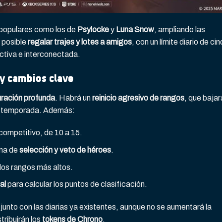
 populares como los de
Psylocke
y
Luna Snow
, ampliando las
 posible
regalar trajes y lotes a amigos
, con un límite diario de ci
tiva e interconectada.
 y cambios clave
uración profunda
. Habrá un
reinicio agresivo de rangos
, que bajar
 la temporada. Además:
competitivo, de 10 a 15.
ema de
selección y veto de héroes
.
los rangos más altos.
al
para calcular los puntos de clasificación.
junto con las diarias ya existentes, aunque no se aumentará la
tribuirán los
tokens de Chrono
.