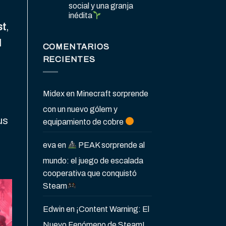
social y una granja
inédita
st
,
l
COMENTARIOS
RECIENTES
Midex
en
Minecraft sorprende
con un nuevo gólem y
us
equipamiento de cobre
eva
en
PEAK sorprende al
mundo: el juego de escalada
cooperativa que conquistó
Steam
Edwin
en
¡Content Warning: El
Nuevo Fenómeno de Steam!