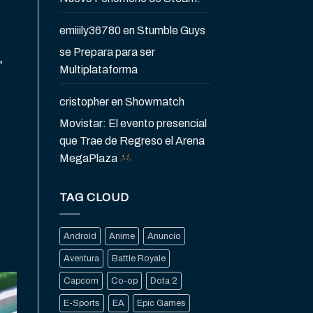
emiiily36780
en
Stumble Guys
se Prepara para ser
,
Multiplataforma
cristopher
en
Showmatch
Movistar: El evento presencial
.
que Trae de Regreso el Arena
MegaPlaza
TAG CLOUD
Android
Anime
Anuncio
Aventura
Battle Royale
Capcom
Co-op
Dota 2
E-Sports
EA
Epic Games