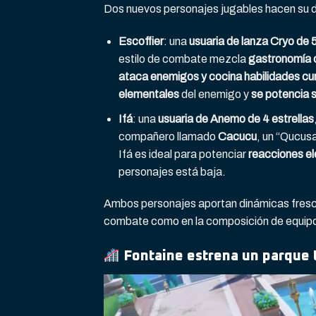
Dos nuevos personajes jugables hacen su d
Escoffier
: una
usuaria de lanza Cryo de 5
estilo de combate mezcla
gastronomía 
ataca enemigos y cocina habilidades cu
elementales
del enemigo y
se potencia s
Ifá
: una
usuaria de Anemo de 4 estrellas
compañero llamado
Cacucu
, un “Qucus
Ifá es ideal para potenciar
reacciones e
personajes está baja.
Ambos personajes aportan dinámicas frescas
combate como en la composición de equip
Fontaine estrena un parque 