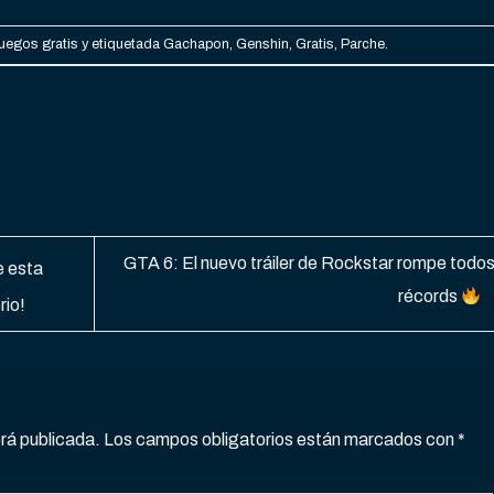
uegos gratis
y etiquetada
Gachapon
,
Genshin
,
Gratis
,
Parche
.
GTA 6: El nuevo tráiler de Rockstar rompe todos
e esta
récords
rio!
erá publicada.
Los campos obligatorios están marcados con
*