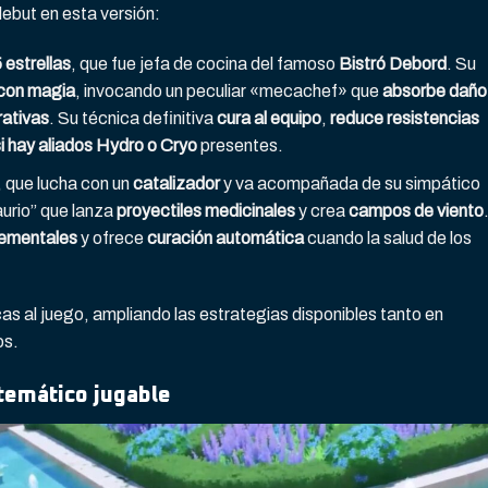
ebut en esta versión:
 estrellas
, que fue jefa de cocina del famoso
Bistró Debord
. Su
con magia
, invocando un peculiar «mecachef» que
absorbe daño
rativas
. Su técnica definitiva
cura al equipo
,
reduce resistencias
i hay aliados Hydro o Cryo
presentes.
, que lucha con un
catalizador
y va acompañada de su simpático
aurio” que lanza
proyectiles medicinales
y crea
campos de viento
lementales
y ofrece
curación automática
cuando la salud de los
 al juego, ampliando las estrategias disponibles tanto en
os.
temático jugable