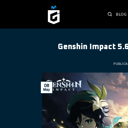
Skip
to
BLOG
content
Genshin Impact 5.6
PUBLIC
08
May