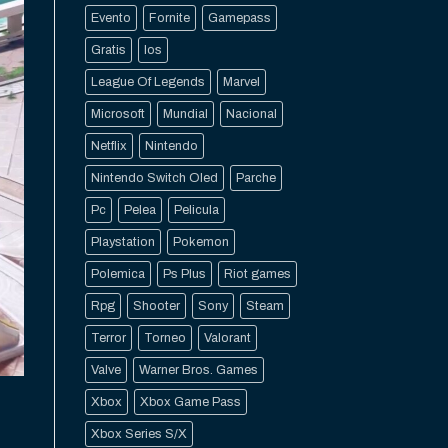
Evento
Fornite
Gamepass
Gratis
Ios
League Of Legends
Marvel
Microsoft
Mundial
Nacional
Netflix
Nintendo
Nintendo Switch Oled
Parche
Pc
Pelea
Pelicula
Playstation
Pokemon
Polemica
Ps Plus
Riot games
Rpg
Shooter
Sony
Steam
Terror
Torneo
Valorant
Valve
Warner Bros. Games
Xbox
Xbox Game Pass
Xbox Series S/X