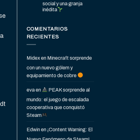
social y una granja
inédita
se
COMENTARIOS
da
RECIENTES
Midex
en
Minecraft sorprende
con un nuevo gólem y
equipamiento de cobre
eva
en
PEAK sorprende al
mundo: el juego de escalada
dt
cooperativa que conquistó
Steam
Edwin
en
¡Content Warning: El
Nuevo Fenómeno de Steam!