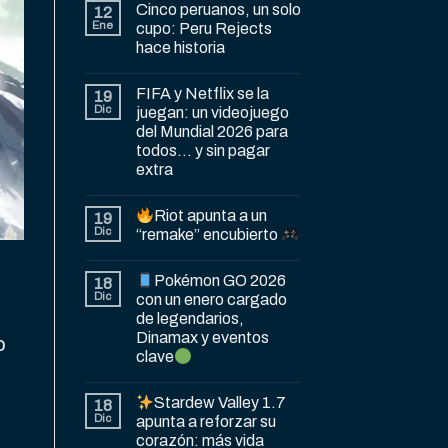
Cinco peruanos, un solo
12
Ene
cupo: Peru Rejects
hace historia
FIFA y Netflix se la
19
Dic
juegan: un videojuego
del Mundial 2026 para
todos… y sin pagar
extra
Riot apunta a un
19
Dic
“remake” encubierto
Pokémon GO 2026
18
Dic
con un enero cargado
de legendarios,
Dinamax y eventos
o
clave
Stardew Valley 1.7
18
Dic
apunta a reforzar su
corazón: más vida