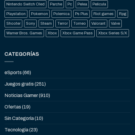
Nintendo Switch Oled
Parche
Pc
Pelea
Pelicula
Playstation
Pokemon
Polemica
Ps Plus
Riot games
Rpg
Shooter
Sony
Steam
Terror
Torneo
Valorant
Valve
Warner Bros. Games
Xbox
Xbox Game Pass
Xbox Series S/X
CATEGORÍAS
eSports
(66)
Juegos gratis
(251)
Noticias Gamer
(910)
Ofertas
(19)
Sin Categoría
(10)
Tecnología
(23)