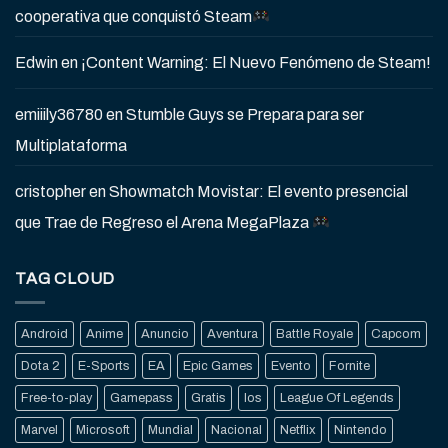
cooperativa que conquistó Steam
Edwin
en
¡Content Warning: El Nuevo Fenómeno de Steam!
emiiily36780
en
Stumble Guys se Prepara para ser
Multiplataforma
cristopher
en
Showmatch Movistar: El evento presencial
que Trae de Regreso el Arena MegaPlaza
TAG CLOUD
Android
Anime
Anuncio
Aventura
Battle Royale
Capcom
Dota 2
E-Sports
EA
Epic Games
Evento
Fornite
Free-to-play
Gamepass
Gratis
Ios
League Of Legends
Marvel
Microsoft
Mundial
Nacional
Netflix
Nintendo