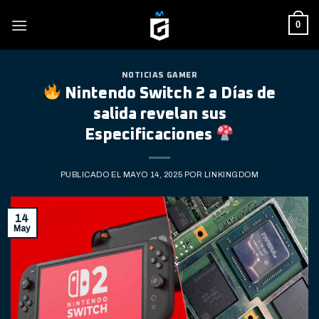
Skip
0
to
content
NOTICIAS GAMER
Nintendo Switch 2 a Días de
salida revelan sus
Especificaciones
PUBLICADO EL
MAYO 14, 2025
POR
LINKINGDOM
14
May