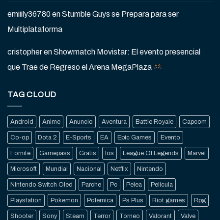
emiiily36780
en
Stumble Guys se Prepara para ser
Multiplataforma
cristopher
en
Showmatch Movistar: El evento presencial
que Trae de Regreso el Arena MegaPlaza
TAG CLOUD
Android
Anime
Anuncio
Aventura
Battle Royale
Capcom
Co-op
Dota 2
E-Sports
EA
Epic Games
Evento
Fornite
Gamepass
Gratis
Ios
League Of Legends
Marvel
Microsoft
Mundial
Nacional
Netflix
Nintendo
Nintendo Switch Oled
Parche
Pc
Pelea
Pelicula
Playstation
Pokemon
Polemica
Ps Plus
Riot games
Rpg
Shooter
Sony
Steam
Terror
Torneo
Valorant
Valve