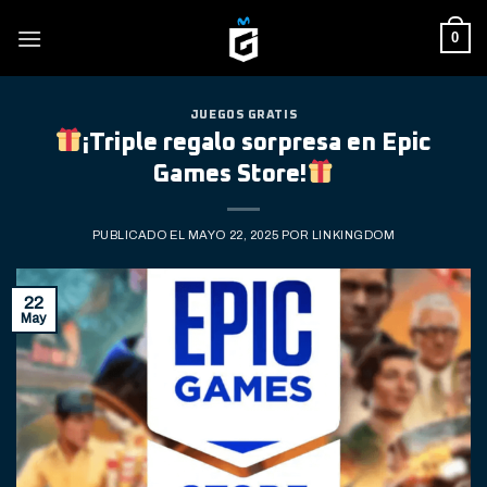
Skip
0
to
content
JUEGOS GRATIS
¡Triple regalo sorpresa en Epic
Games Store!
PUBLICADO EL
MAYO 22, 2025
POR
LINKINGDOM
22
May