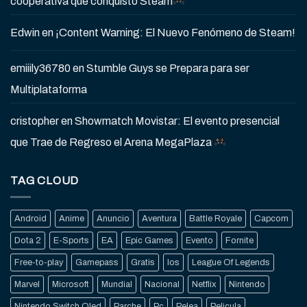
cooperativa que conquistó Steam
Edwin
en
¡Content Warning: El Nuevo Fenómeno de Steam!
emiiily36780
en
Stumble Guys se Prepara para ser
Multiplataforma
cristopher
en
Showmatch Movistar: El evento presencial
que Trae de Regreso el Arena MegaPlaza
TAG CLOUD
Android
Anime
Anuncio
Aventura
Battle Royale
Capcom
Dota 2
E-Sports
EA
Epic Games
Evento
Fornite
Free-to-play
Gamepass
Gratis
Ios
League Of Legends
Marvel
Microsoft
Mundial
Nacional
Netflix
Nintendo
Nintendo Switch Oled
Parche
Pc
Pelea
Pelicula