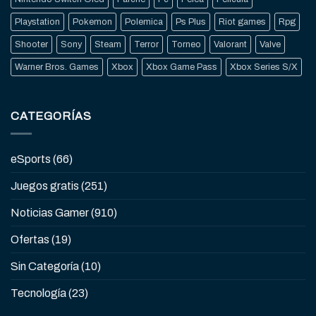
Playstation
Pokemon
Polemica
Ps Plus
Riot games
Rpg
Shooter
Sony
Steam
Terror
Torneo
Valorant
Valve
Warner Bros. Games
Xbox
Xbox Game Pass
Xbox Series S/X
CATEGORÍAS
eSports
(66)
Juegos gratis
(251)
Noticias Gamer
(910)
Ofertas
(19)
Sin Categoría
(10)
Tecnología
(23)