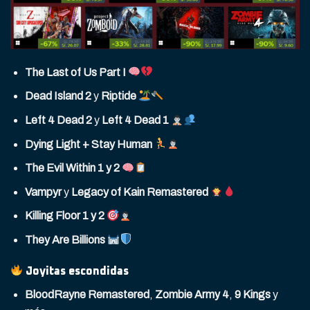
The Last of Us Part I
Dead Island 2
y
Riptide
Left 4 Dead 2
y
Left 4 Dead 1
Dying Light + Stay Human
The Evil Within 1 y 2
Vampyr
y
Legacy of Kain Remastered
Killing Floor 1 y 2
They Are Billions
Joyitas escondidas
BloodRayne Remastered
,
Zombie Army 4
,
9 Kings
y