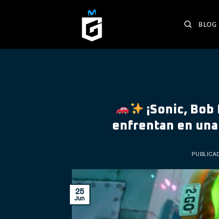
Skip
to
BLOG
content
¡Sonic, Bob 
enfrentan en una
PUBLICA
25
Jun