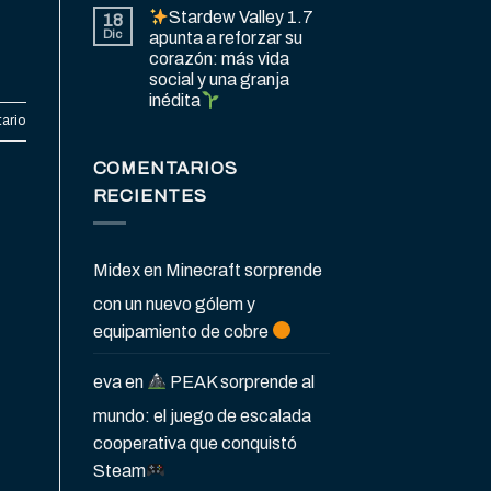
Stardew Valley 1.7
18
Dic
apunta a reforzar su
corazón: más vida
social y una granja
inédita
ario
COMENTARIOS
RECIENTES
Midex
en
Minecraft sorprende
con un nuevo gólem y
equipamiento de cobre
eva
en
PEAK sorprende al
mundo: el juego de escalada
cooperativa que conquistó
Steam