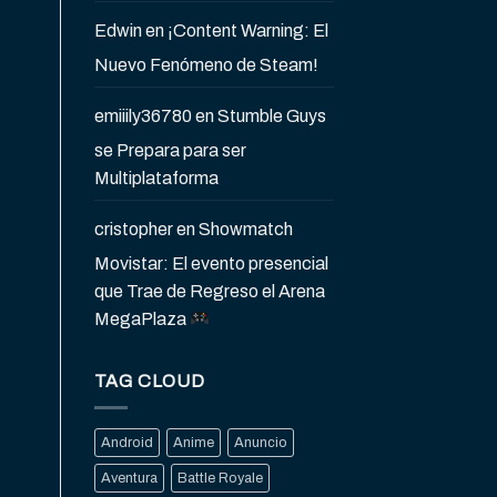
Edwin
en
¡Content Warning: El
Nuevo Fenómeno de Steam!
emiiily36780
en
Stumble Guys
se Prepara para ser
Multiplataforma
cristopher
en
Showmatch
Movistar: El evento presencial
que Trae de Regreso el Arena
MegaPlaza
TAG CLOUD
Android
Anime
Anuncio
Aventura
Battle Royale