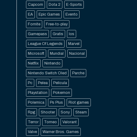
Capcom
Dota 2
E-Sports
EA
Epic Games
Evento
Fornite
Free-to-play
Gamepass
Gratis
Ios
League Of Legends
Marvel
Microsoft
Mundial
Nacional
Netflix
Nintendo
Nintendo Switch Oled
Parche
Pc
Pelea
Pelicula
Playstation
Pokemon
Polemica
Ps Plus
Riot games
Rpg
Shooter
Sony
Steam
Terror
Torneo
Valorant
Valve
Warner Bros. Games