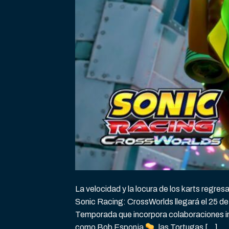
La velocidad y la locura de los karts regr
Sonic Racing: CrossWorlds llegará el 25 d
Temporada que incorpora colaboraciones ine
como Bob Esponja
, las Tortugas […]