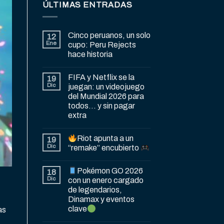
ÚLTIMAS ENTRADAS
Cinco peruanos, un solo
12
Ene
cupo: Peru Rejects
hace historia
FIFA y Netflix se la
19
Dic
juegan: un videojuego
del Mundial 2026 para
todos… y sin pagar
extra
Riot apunta a un
19
Dic
“remake” encubierto
Pokémon GO 2026
18
Dic
con un enero cargado
de legendarios,
Dinamax y eventos
clave
as