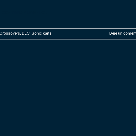
CONTINUAR LEYENDO
→
Crossovers
,
DLC
,
Sonic karts
Deje un coment