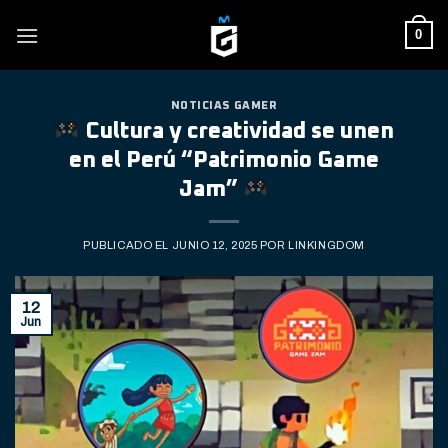
Skip
0
to
content
NOTICIAS GAMER
Cultura y creatividad se unen
en el Perú “Patrimonio Game
Jam”
PUBLICADO EL
JUNIO 12, 2025
POR
LINKINGDOM
12
Jun