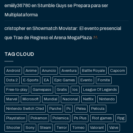
emiiily36780
en
Stumble Guys se Prepara para ser
Multiplataforma
cristopher
en
Showmatch Movistar: El evento presencial
que Trae de Regreso el Arena MegaPlaza
TAG CLOUD
Android
Anime
Anuncio
Aventura
Battle Royale
Capcom
Dota 2
E-Sports
EA
Epic Games
Evento
Fornite
Free-to-play
Gamepass
Gratis
Ios
League Of Legends
Marvel
Microsoft
Mundial
Nacional
Netflix
Nintendo
Nintendo Switch Oled
Parche
Pc
Pelea
Pelicula
Playstation
Pokemon
Polemica
Ps Plus
Riot games
Rpg
Shooter
Sony
Steam
Terror
Torneo
Valorant
Valve