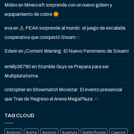
Midex
en
Minecraft sorprende con un nuevo gólem y
equipamiento de cobre
eva
en
PEAK sorprende al mundo: el juego de escalada
cooperativa que conquistó Steam
Edwin
en
¡Content Warning: El Nuevo Fenómeno de Steam!
emiiily36780
en
Stumble Guys se Prepara para ser
Multiplataforma
cristopher
en
Showmatch Movistar: El evento presencial
que Trae de Regreso el Arena MegaPlaza
TAG CLOUD
Android
Anime
Anuncio
Aventura
Battle Royale
Capcom