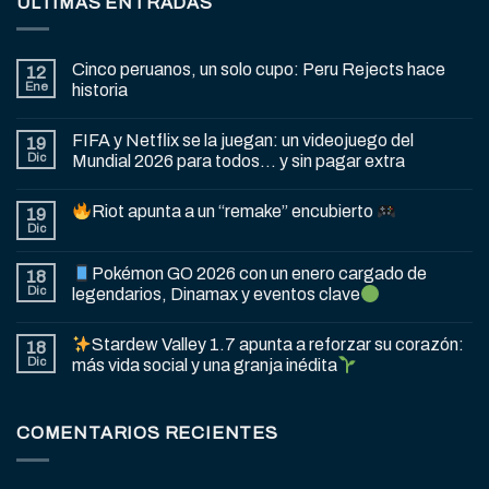
ÚLTIMAS ENTRADAS
Cinco peruanos, un solo cupo: Peru Rejects hace
12
Ene
historia
FIFA y Netflix se la juegan: un videojuego del
19
Dic
Mundial 2026 para todos… y sin pagar extra
Riot apunta a un “remake” encubierto
19
Dic
Pokémon GO 2026 con un enero cargado de
18
Dic
legendarios, Dinamax y eventos clave
Stardew Valley 1.7 apunta a reforzar su corazón:
18
Dic
más vida social y una granja inédita
COMENTARIOS RECIENTES