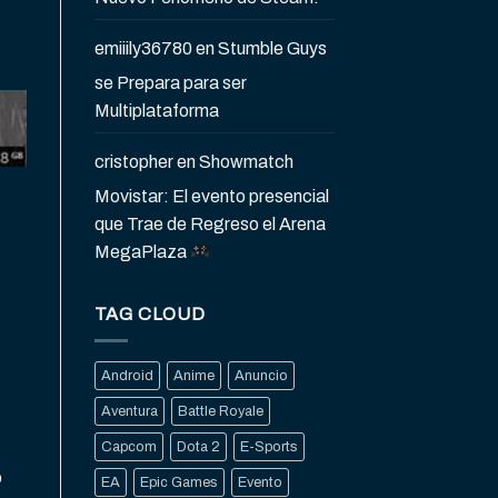
emiiily36780
en
Stumble Guys
se Prepara para ser
Multiplataforma
cristopher
en
Showmatch
Movistar: El evento presencial
que Trae de Regreso el Arena
MegaPlaza
TAG CLOUD
Android
Anime
Anuncio
Aventura
Battle Royale
Capcom
Dota 2
E-Sports
o
EA
Epic Games
Evento