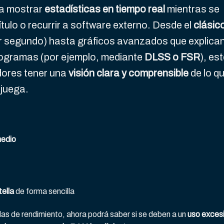
ra mostrar
estadísticas en tiempo real
mientras se
ítulo o recurrir a software externo. Desde el
clásic
 segundo) hasta gráficos avanzados que explica
ogramas (por ejemplo, mediante
DLSS o FSR
), es
dores tener una
visión clara y comprensible
de lo q
 juega.
medio
tella
de forma sencilla
das de rendimiento, ahora podrá saber si se deben a un
uso exces