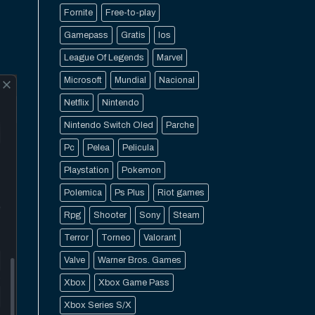
Fornite
Free-to-play
Gamepass
Gratis
Ios
League Of Legends
Marvel
Microsoft
Mundial
Nacional
Netflix
Nintendo
Nintendo Switch Oled
Parche
Pc
Pelea
Pelicula
Playstation
Pokemon
Polemica
Ps Plus
Riot games
Rpg
Shooter
Sony
Steam
Terror
Torneo
Valorant
Valve
Warner Bros. Games
Xbox
Xbox Game Pass
Xbox Series S/X