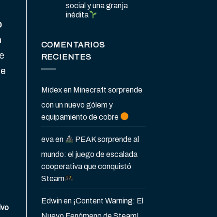
social y una granja
inédita
o
n
COMENTARIOS
te
RECIENTES
ue
Midex
en
Minecraft sorprende
con un nuevo gólem y
equipamiento de cobre
eva
en
PEAK sorprende al
mundo: el juego de escalada
cooperativa que conquistó
Steam
Edwin
en
¡Content Warning: El
ivo
Nuevo Fenómeno de Steam!