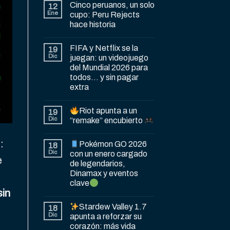
Cinco peruanos, un solo
12
Ene
cupo: Peru Rejects
hace historia
FIFA y Netflix se la
19
Dic
juegan: un videojuego
del Mundial 2026 para
todos… y sin pagar
extra
Riot apunta a un
19
Dic
“remake” encubierto
:
Pokémon GO 2026
18
Dic
con un enero cargado
e
de legendarios,
Dinamax y eventos
clave
sin
Stardew Valley 1.7
18
Dic
apunta a reforzar su
corazón: más vida