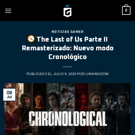
Skip
0
to
content
NOTICIAS GAMER
The Last of Us Parte II
Remasterizado: Nuevo modo
Cronológico
PUBLICADO EL
JULIO 9, 2025
POR
LINKINGDOM
09
Jul