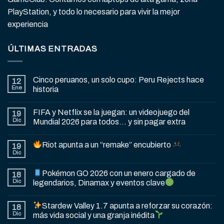
PlayStation, y todo lo necesario para vivir la mejor
experiencia
ÚLTIMAS ENTRADAS
Cinco peruanos, un solo cupo: Peru Rejects hace
12
Ene
historia
FIFA y Netflix se la juegan: un videojuego del
19
Dic
Mundial 2026 para todos… y sin pagar extra
Riot apunta a un “remake” encubierto
19
Dic
Pokémon GO 2026 con un enero cargado de
18
Dic
legendarios, Dinamax y eventos clave
Stardew Valley 1.7 apunta a reforzar su corazón:
18
Dic
más vida social y una granja inédita