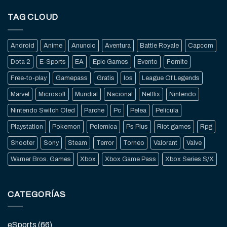
TAG CLOUD
Android
Anime
Anuncio
Aventura
Battle Royale
Capcom
Dota 2
E-Sports
EA
Epic Games
Evento
Fornite
Free-to-play
Gamepass
Gratis
Ios
League Of Legends
Marvel
Microsoft
Mundial
Nacional
Netflix
Nintendo
Nintendo Switch Oled
Parche
Pc
Pelea
Pelicula
Playstation
Pokemon
Polemica
Ps Plus
Riot games
Rpg
Shooter
Sony
Steam
Terror
Torneo
Valorant
Valve
Warner Bros. Games
Xbox
Xbox Game Pass
Xbox Series S/X
CATEGORÍAS
eSports
(66)