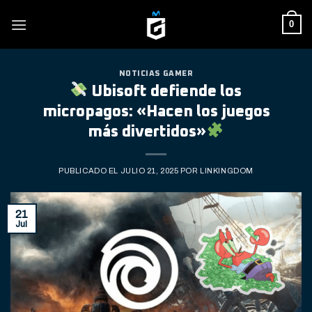
Skip
0
to
content
NOTICIAS GAMER
Ubisoft defiende los
micropagos: «Hacen los juegos
más divertidos»
PUBLICADO EL
JULIO 21, 2025
POR
LINKINGDOM
21
Jul