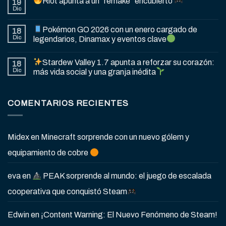
Riot apunta a un “remake” encubierto
19
Dic
Pokémon GO 2026 con un enero cargado de
18
Dic
legendarios, Dinamax y eventos clave
Stardew Valley 1.7 apunta a reforzar su corazón:
18
Dic
más vida social y una granja inédita
COMENTARIOS RECIENTES
Midex
en
Minecraft sorprende con un nuevo gólem y
equipamiento de cobre
eva
en
PEAK sorprende al mundo: el juego de escalada
cooperativa que conquistó Steam
Edwin
en
¡Content Warning: El Nuevo Fenómeno de Steam!