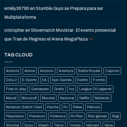
emiiily36780
en
Stumble Guys se Prepara para ser
Multiplataforma
cristopher
en
Showmatch Movistar: El evento presencial
que Trae de Regreso el Arena MegaPlaza
TAG CLOUD
Android
Anime
Anuncio
Aventura
Battle Royale
Capcom
Dota 2
E-Sports
EA
Epic Games
Evento
Fornite
Free-to-play
Gamepass
Gratis
Ios
League Of Legends
Marvel
Microsoft
Mundial
Nacional
Netflix
Nintendo
Nintendo Switch Oled
Parche
Pc
Pelea
Pelicula
Playstation
Pokemon
Polemica
Ps Plus
Riot games
Rpg
Shooter
Sony
Steam
Terror
Torneo
Valorant
Valve