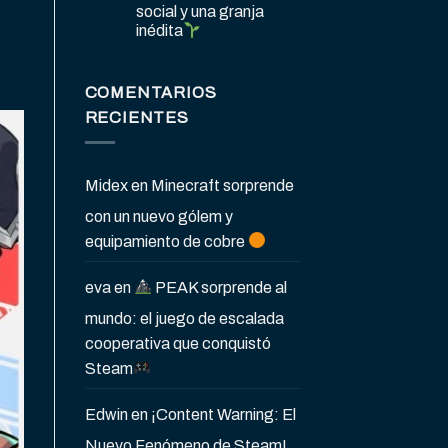
social y una granja
inédita
COMENTARIOS
RECIENTES
Midex
en
Minecraft sorprende
con un nuevo gólem y
equipamiento de cobre
eva
en
PEAK sorprende al
mundo: el juego de escalada
cooperativa que conquistó
Steam
Edwin
en
¡Content Warning: El
Nuevo Fenómeno de Steam!