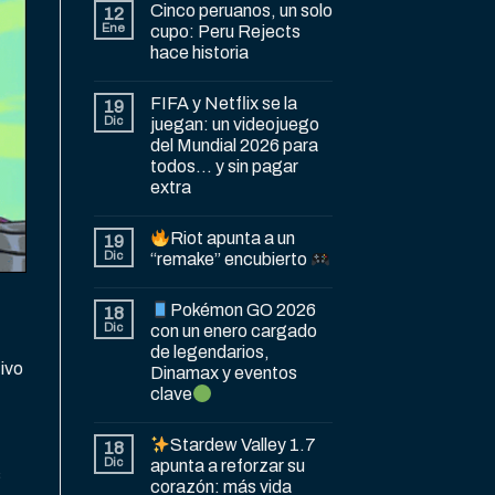
Cinco peruanos, un solo
12
Ene
cupo: Peru Rejects
hace historia
FIFA y Netflix se la
19
Dic
juegan: un videojuego
del Mundial 2026 para
todos… y sin pagar
extra
Riot apunta a un
19
Dic
“remake” encubierto
Pokémon GO 2026
18
Dic
con un enero cargado
de legendarios,
ivo
Dinamax y eventos
clave
Stardew Valley 1.7
18
Dic
apunta a reforzar su
s
corazón: más vida