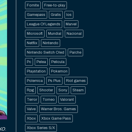
Fornite
Free-to-play
Gamepass
Gratis
Ios
League Of Legends
Marvel
Microsoft
Mundial
Nacional
Netflix
Nintendo
Nintendo Switch Oled
Parche
Pc
Pelea
Pelicula
Playstation
Pokemon
Polemica
Ps Plus
Riot games
Rpg
Shooter
Sony
Steam
Terror
Torneo
Valorant
Valve
Warner Bros. Games
Xbox
Xbox Game Pass
Xbox Series S/X
KO
.