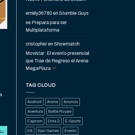
emiiily36780
en
Stumble Guys
se Prepara para ser
Multiplataforma
cristopher
en
Showmatch
Movistar: El evento presencial
que Trae de Regreso el Arena
MegaPlaza
TAG CLOUD
a
Android
Anime
Anuncio
Aventura
Battle Royale
Capcom
Dota 2
E-Sports
EA
Epic Games
Evento