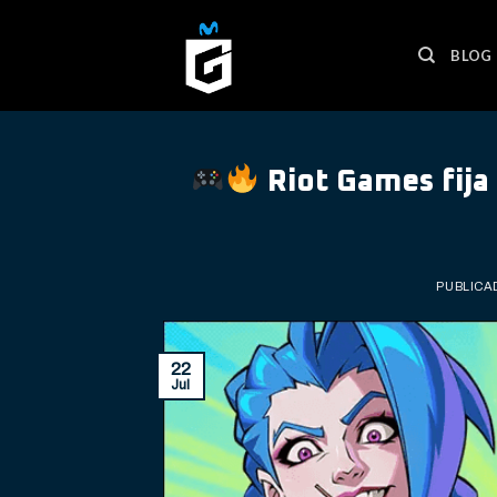
Skip
to
BLOG
content
Riot Games fija
PUBLICA
22
Jul