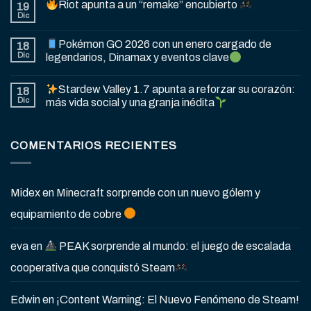
Riot apunta a un “remake” encubierto
19
Dic
Pokémon GO 2026 con un enero cargado de
18
Dic
legendarios, Dinamax y eventos clave
Stardew Valley 1.7 apunta a reforzar su corazón:
18
Dic
más vida social y una granja inédita
COMENTARIOS RECIENTES
Midex
en
Minecraft sorprende con un nuevo gólem y
equipamiento de cobre
eva
en
PEAK sorprende al mundo: el juego de escalada
cooperativa que conquistó Steam
Edwin
en
¡Content Warning: El Nuevo Fenómeno de Steam!