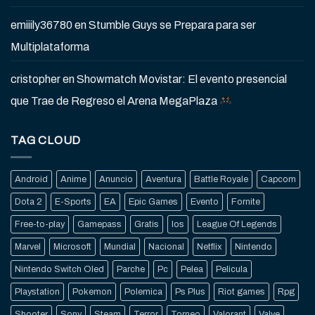
emiiily36780
en
Stumble Guys se Prepara para ser
Multiplataforma
cristopher
en
Showmatch Movistar: El evento presencial
que Trae de Regreso el Arena MegaPlaza
TAG CLOUD
Android
Anime
Anuncio
Aventura
Battle Royale
Capcom
Dota 2
E-Sports
EA
Epic Games
Evento
Fornite
Free-to-play
Gamepass
Gratis
Ios
League Of Legends
Marvel
Microsoft
Mundial
Nacional
Netflix
Nintendo
Nintendo Switch Oled
Parche
Pc
Pelea
Pelicula
Playstation
Pokemon
Polemica
Ps Plus
Riot games
Rpg
Shooter
Sony
Steam
Terror
Torneo
Valorant
Valve