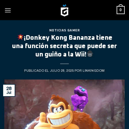
Skip
0
to
content
NOTICIAS GAMER
¡Donkey Kong Bananza tiene
una función secreta que puede ser
un guiño a la Wii!
PUBLICADO EL
JULIO 28, 2025
POR
LINKINGDOM
28
Jul