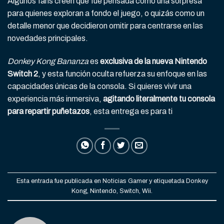
Algunos fans creen que fue pensada como una sorpresa
para quienes exploran a fondo el juego, o quizás como un
detalle menor que decidieron omitir para centrarse en las
novedades principales.
Donkey Kong Bananza
es
exclusiva de la nueva Nintendo
Switch 2
, y esta función oculta refuerza su enfoque en las
capacidades únicas de la consola. Si quieres vivir una
experiencia más inmersiva,
agitando literalmente tu consola
para repartir puñetazos
, esta entrega es para ti
Esta entrada fue publicada en
Noticias Gamer
y etiquetada
Donkey
Kong
,
Nintendo
,
Switch
,
Wii
.