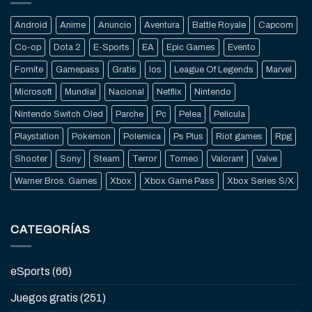
Android
Anime
Anuncio
Aventura
Battle Royale
Capcom
Co-op
Dota 2
E-Sports
EA
Epic Games
Evento
Fornite
Gamepass
Gratis
Ios
League Of Legends
Marvel
Microsoft
Mundial
Nacional
Netflix
Nintendo
Nintendo Switch Oled
Parche
Pc
Pelea
Pelicula
Playstation
Pokemon
Polemica
Ps Plus
Riot games
Rpg
Shooter
Sony
Steam
Terror
Torneo
Valorant
Valve
Warner Bros. Games
Xbox
Xbox Game Pass
Xbox Series S/X
CATEGORÍAS
eSports
(66)
Juegos gratis
(251)