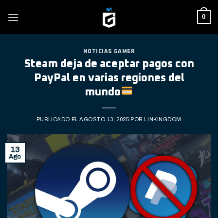
Skip
0
to
content
NOTICIAS GAMER
Steam deja de aceptar pagos con
PayPal en varias regiones del
mundo
PUBLICADO EL
AGOSTO 13, 2025
POR
LINKINGDOM
13
Ago