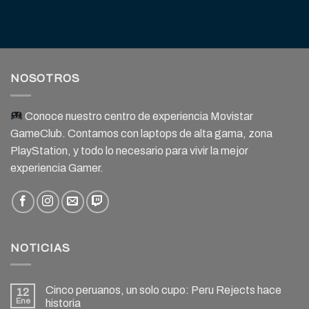
NOSOTROS
Conoce nuestro centro de experiencia Movistar
GameClub. Contamos con laptops de alta gama, zona
PlayStation, y todo lo necesario para vivir la mejor
experiencia Gamer.
NOTICIAS
Cinco peruanos, un solo cupo: Peru Rejects hace
12
Ene
historia