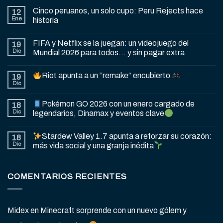
Cinco peruanos, un solo cupo: Peru Rejects hace
12
Ene
historia
FIFA y Netflix se la juegan: un videojuego del
19
Dic
Mundial 2026 para todos… y sin pagar extra
Riot apunta a un “remake” encubierto
19
Dic
Pokémon GO 2026 con un enero cargado de
18
Dic
legendarios, Dinamax y eventos clave
Stardew Valley 1.7 apunta a reforzar su corazón:
18
Dic
más vida social y una granja inédita
COMENTARIOS RECIENTES
Midex
en
Minecraft sorprende con un nuevo gólem y