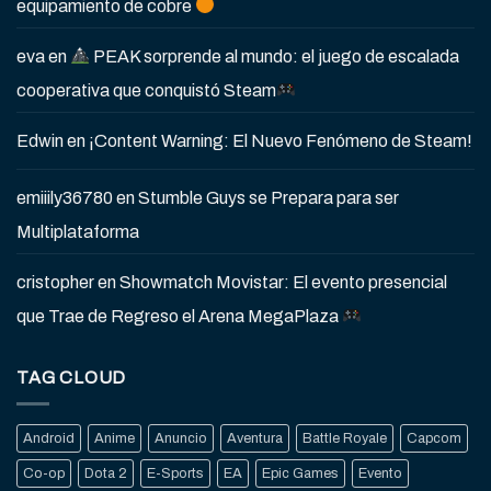
equipamiento de cobre
eva
en
PEAK sorprende al mundo: el juego de escalada
cooperativa que conquistó Steam
Edwin
en
¡Content Warning: El Nuevo Fenómeno de Steam!
emiiily36780
en
Stumble Guys se Prepara para ser
Multiplataforma
cristopher
en
Showmatch Movistar: El evento presencial
que Trae de Regreso el Arena MegaPlaza
TAG CLOUD
Android
Anime
Anuncio
Aventura
Battle Royale
Capcom
Co-op
Dota 2
E-Sports
EA
Epic Games
Evento