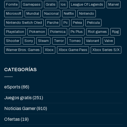
Fornite
Gamepass
Gratis
Ios
League Of Legends
Marvel
Microsoft
Mundial
Nacional
Netflix
Nintendo
Nintendo Switch Oled
Parche
Pc
Pelea
Pelicula
Playstation
Pokemon
Polemica
Ps Plus
Riot games
Rpg
Shooter
Sony
Steam
Terror
Torneo
Valorant
Valve
Warner Bros. Games
Xbox
Xbox Game Pass
Xbox Series S/X
CATEGORÍAS
eSports
(66)
Juegos gratis
(251)
Noticias Gamer
(910)
Ofertas
(19)