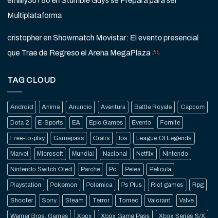
emiiily36780
en
Stumble Guys se Prepara para ser
Multiplataforma
cristopher
en
Showmatch Movistar: El evento presencial
que Trae de Regreso el Arena MegaPlaza
TAG CLOUD
Android
Anime
Anuncio
Aventura
Battle Royale
Capcom
Dota 2
E-Sports
EA
Epic Games
Evento
Fornite
Free-to-play
Gamepass
Gratis
Ios
League Of Legends
Marvel
Microsoft
Mundial
Nacional
Netflix
Nintendo
Nintendo Switch Oled
Parche
Pc
Pelea
Pelicula
Playstation
Pokemon
Polemica
Ps Plus
Riot games
Rpg
Shooter
Sony
Steam
Terror
Torneo
Valorant
Valve
Warner Bros. Games
Xbox
Xbox Game Pass
Xbox Series S/X