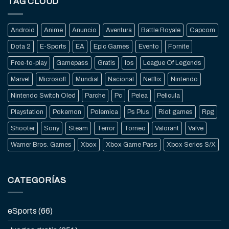
TAG CLOUD
Android
Anime
Anuncio
Aventura
Battle Royale
Capcom
Dota 2
E-Sports
EA
Epic Games
Evento
Fornite
Free-to-play
Gamepass
Gratis
Ios
League Of Legends
Marvel
Microsoft
Mundial
Nacional
Netflix
Nintendo
Nintendo Switch Oled
Parche
Pc
Pelea
Pelicula
Playstation
Pokemon
Polemica
Ps Plus
Riot games
Rpg
Shooter
Sony
Steam
Terror
Torneo
Valorant
Valve
Warner Bros. Games
Xbox
Xbox Game Pass
Xbox Series S/X
CATEGORÍAS
eSports
(66)