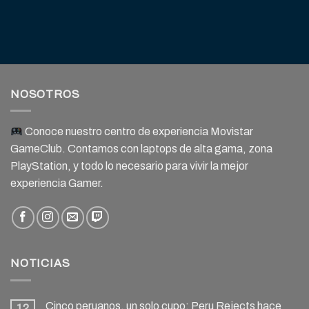
NOSOTROS
Conoce nuestro centro de experiencia Movistar
GameClub. Contamos con laptops de alta gama, zona
PlayStation, y todo lo necesario para vivir la mejor
experiencia Gamer.
NOTICIAS
Cinco peruanos, un solo cupo: Peru Rejects hace
12