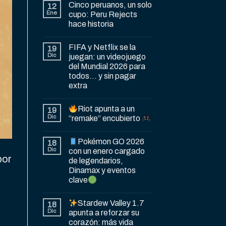
Cinco peruanos, un solo
12
Ene
cupo: Peru Rejects
hace historia
FIFA y Netflix se la
19
Dic
juegan: un videojuego
del Mundial 2026 para
todos… y sin pagar
extra
Riot apunta a un
19
Dic
“remake” encubierto
Pokémon GO 2026
18
Dic
con un enero cargado
por
de legendarios,
Dinamax y eventos
clave
Stardew Valley 1.7
18
Dic
apunta a reforzar su
corazón: más vida