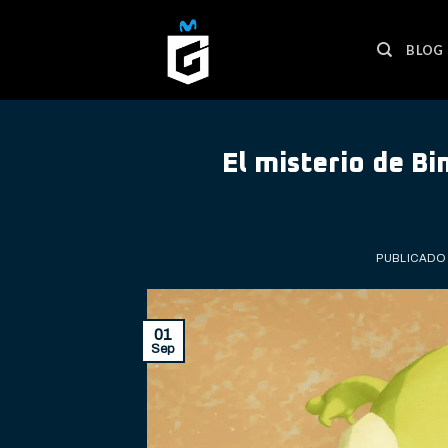
Skip
to
BLOG
content
El misterio de B
PUBLICADO
01
Sep