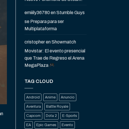
emiiily36780
en
Stumble Guys
se Prepara para ser
Multiplataforma
cristopher
en
Showmatch
Movistar: El evento presencial
que Trae de Regreso el Arena
MegaPlaza
TAG CLOUD
Android
Anime
Anuncio
Aventura
Battle Royale
an
Capcom
Dota 2
E-Sports
EA
Epic Games
Evento