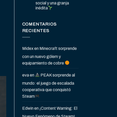
social y una granja
inédita
COMENTARIOS
RECIENTES
Midex
en
Minecraft sorprende
con un nuevo gólem y
equipamiento de cobre
eva
en
PEAK sorprende al
mundo: el juego de escalada
cooperativa que conquistó
Steam
Edwin
en
¡Content Warning: El
Nuevo Fenómeno de Steam!