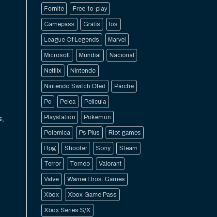
Fornite
Free-to-play
Gamepass
Gratis
Ios
League Of Legends
Marvel
Microsoft
Mundial
Nacional
Netflix
Nintendo
Nintendo Switch Oled
Parche
Pc
Pelea
Pelicula
Playstation
Pokemon
s,
Polemica
Ps Plus
Riot games
Rpg
Shooter
Sony
Steam
Terror
Torneo
Valorant
Valve
Warner Bros. Games
Xbox
Xbox Game Pass
Xbox Series S/X