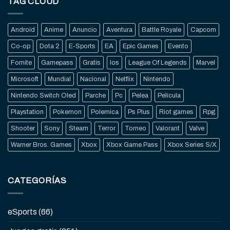
TAG CLOUD
Android
Anime
Anuncio
Aventura
Battle Royale
Capcom
Co-op
Dota 2
E-Sports
EA
Epic Games
Evento
Fornite
Gamepass
Gratis
Ios
League Of Legends
Marvel
Microsoft
Mundial
Nacional
Netflix
Nintendo
Nintendo Switch Oled
Parche
Pc
Pelea
Pelicula
Playstation
Pokemon
Polemica
Ps Plus
Riot games
Rpg
Shooter
Sony
Steam
Terror
Torneo
Valorant
Valve
Warner Bros. Games
Xbox
Xbox Game Pass
Xbox Series S/X
CATEGORÍAS
eSports
(66)