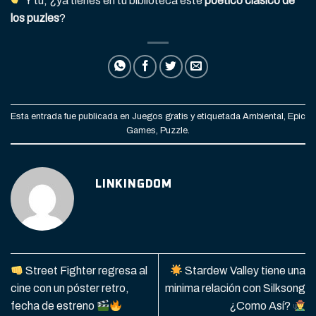
Y tú, ¿ya tienes en tu biblioteca este
poético clásico de
los puzles
?
Esta entrada fue publicada en
Juegos gratis
y etiquetada
Ambiental
,
Epic
Games
,
Puzzle
.
LINKINGDOM
Street Fighter regresa al
Stardew Valley tiene una
cine con un póster retro,
minima relación con Silksong
fecha de estreno
¿Como Así?