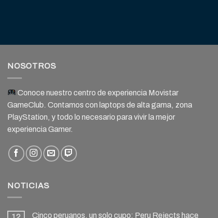
NOSOTROS
Conoce nuestro centro de experiencia Movistar
GameClub. Contamos con laptops de alta gama, zona
PlayStation, y todo lo necesario para vivir la mejor
experiencia Gamer.
NOTICIAS
Cinco peruanos, un solo cupo: Peru Rejects hace
12