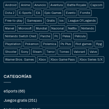
Android
Anime
Anuncio
Aventura
Battle Royale
Capcom
Dota 2
E-Sports
EA
Epic Games
Evento
Fornite
Free-to-play
Gamepass
Gratis
Ios
League Of Legends
Marvel
Microsoft
Mundial
Nacional
Netflix
Nintendo
Nintendo Switch Oled
Parche
Pc
Pelea
Pelicula
Playstation
Pokemon
Polemica
Ps Plus
Riot games
Rpg
Shooter
Sony
Steam
Terror
Torneo
Valorant
Valve
Warner Bros. Games
Xbox
Xbox Game Pass
Xbox Series S/X
CATEGORÍAS
eSports
(66)
Juegos gratis
(251)