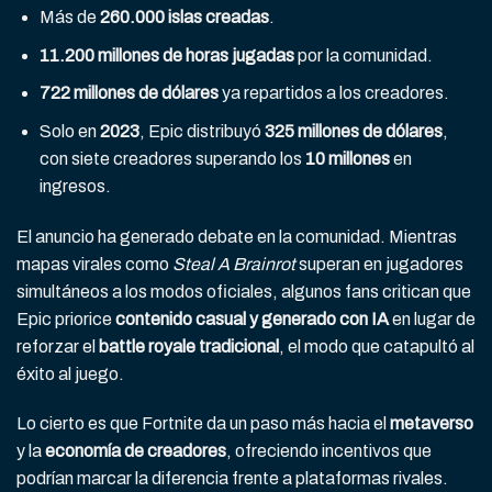
Más de
260.000 islas creadas
.
11.200 millones de horas jugadas
por la comunidad.
722 millones de dólares
ya repartidos a los creadores.
Solo en
2023
, Epic distribuyó
325 millones de dólares
,
con siete creadores superando los
10 millones
en
ingresos.
El anuncio ha generado debate en la comunidad. Mientras
mapas virales como
Steal A Brainrot
superan en jugadores
simultáneos a los modos oficiales, algunos fans critican que
Epic priorice
contenido casual y generado con IA
en lugar de
reforzar el
battle royale tradicional
, el modo que catapultó al
éxito al juego.
Lo cierto es que Fortnite da un paso más hacia el
metaverso
y la
economía de creadores
, ofreciendo incentivos que
podrían marcar la diferencia frente a plataformas rivales.