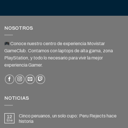
NOSOTROS
Conoce nuestro centro de experiencia Movistar
GameClub. Contamos con laptops de alta gama, zona
PlayStation, y todo lo necesario para vivir la mejor
experiencia Gamer.
NOTICIAS
Cinco peruanos, un solo cupo: Peru Rejects hace
12
Ene
historia