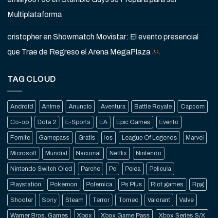
Multiplataforma
cristopher
en
Showmatch Movistar: El evento presencial
que Trae de Regreso el Arena MegaPlaza
TAG CLOUD
Android
Anime
Anuncio
Aventura
Battle Royale
Capcom
Co-op
Dota 2
E-Sports
EA
Epic Games
Evento
Fornite
Gamepass
Gratis
Ios
League Of Legends
Marvel
Microsoft
Mundial
Nacional
Netflix
Nintendo
Nintendo Switch Oled
Parche
Pc
Pelea
Pelicula
Playstation
Pokemon
Polemica
Ps Plus
Riot games
Rpg
Shooter
Sony
Steam
Terror
Torneo
Valorant
Valve
Warner Bros. Games
Xbox
Xbox Game Pass
Xbox Series S/X