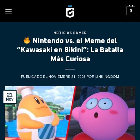
Skip
0
to
content
NOTICIAS GAMER
Nintendo vs. el Meme del
“Kawasaki en Bikini”: La Batalla
Más Curiosa
PUBLICADO EL
NOVIEMBRE 21, 2025
POR
LINKINGDOM
21
Nov