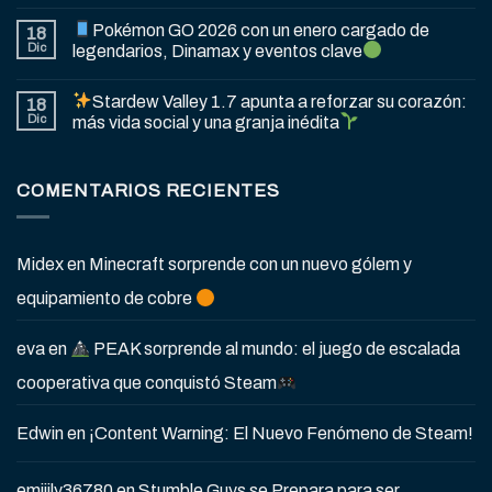
Pokémon GO 2026 con un enero cargado de
18
Dic
legendarios, Dinamax y eventos clave
Stardew Valley 1.7 apunta a reforzar su corazón:
18
Dic
más vida social y una granja inédita
COMENTARIOS RECIENTES
Midex
en
Minecraft sorprende con un nuevo gólem y
equipamiento de cobre
eva
en
PEAK sorprende al mundo: el juego de escalada
cooperativa que conquistó Steam
Edwin
en
¡Content Warning: El Nuevo Fenómeno de Steam!
emiiily36780
en
Stumble Guys se Prepara para ser