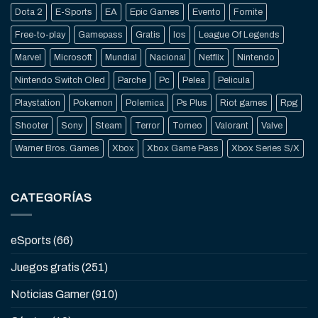
Dota 2
E-Sports
EA
Epic Games
Evento
Fornite
Free-to-play
Gamepass
Gratis
Ios
League Of Legends
Marvel
Microsoft
Mundial
Nacional
Netflix
Nintendo
Nintendo Switch Oled
Parche
Pc
Pelea
Pelicula
Playstation
Pokemon
Polemica
Ps Plus
Riot games
Rpg
Shooter
Sony
Steam
Terror
Torneo
Valorant
Valve
Warner Bros. Games
Xbox
Xbox Game Pass
Xbox Series S/X
CATEGORÍAS
eSports
(66)
Juegos gratis
(251)
Noticias Gamer
(910)