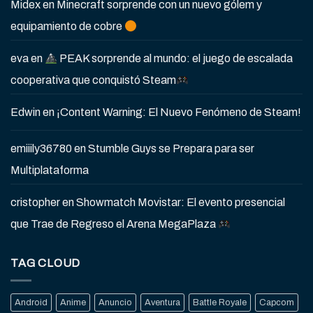
Midex
en
Minecraft sorprende con un nuevo gólem y
equipamiento de cobre
eva
en
PEAK sorprende al mundo: el juego de escalada
cooperativa que conquistó Steam
Edwin
en
¡Content Warning: El Nuevo Fenómeno de Steam!
emiiily36780
en
Stumble Guys se Prepara para ser
Multiplataforma
cristopher
en
Showmatch Movistar: El evento presencial
que Trae de Regreso el Arena MegaPlaza
TAG CLOUD
Android
Anime
Anuncio
Aventura
Battle Royale
Capcom