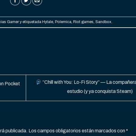
cias Gamer
y etiquetada
Hytale
,
Polemica
,
Riot games
,
Sandbox
.
“Chill with You: Lo-Fi Story” — La compañer
on Pocket
estudio (y ya conquista Steam)
erá publicada.
Los campos obligatorios están marcados con
*