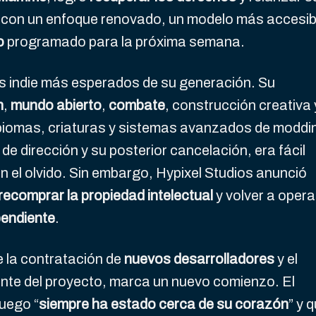
ve con un enfoque renovado, un modelo más accesib
o
programado para la próxima semana.
los indie más esperados de su generación. Su
n
,
mundo abierto
,
combate
, construcción creativa 
biomas, criaturas y sistemas avanzados de moddi
e dirección y su posterior cancelación, era fácil
n el olvido. Sin embargo, Hypixel Studios anunció
recomprar la propiedad intelectual
y volver a opera
pendiente
.
 la contratación de
nuevos desarrolladores
y el
ente del proyecto, marca un nuevo comienzo. El
juego “
siempre ha estado cerca de su corazón
” y 