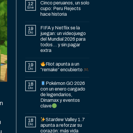
Cinco peruanos, un solo
12
Ene
cupo: Peru Rejects
hace historia
FIFA y Netflix se la
19
Dic
juegan: un videojuego
del Mundial 2026 para
todos… y sin pagar
extra
Riot apunta a un
19
Dic
“remake” encubierto
Pokémon GO 2026
18
Dic
con un enero cargado
de legendarios,
Dinamax y eventos
n
clave
Stardew Valley 1.7
18
u
Dic
apunta a reforzar su
corazón: más vida
u