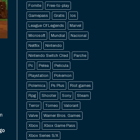
Fornite
Free-to-play
Gamepass
Gratis
Ios
League Of Legends
Marvel
Microsoft
Mundial
Nacional
Netflix
Nintendo
Nintendo Switch Oled
Parche
Pc
Pelea
Pelicula
Playstation
Pokemon
Polemica
Ps Plus
Riot games
Rpg
Shooter
Sony
Steam
Terror
Torneo
Valorant
on
Valve
Warner Bros. Games
Xbox
Xbox Game Pass
lgo
Xbox Series S/X