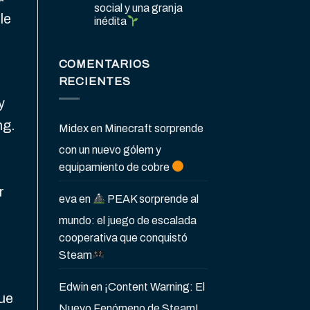
social y una granja
le
inédita
COMENTARIOS
RECIENTES
y
ng.
Midex
en
Minecraft sorprende
con un nuevo gólem y
equipamiento de cobre
r
eva
en
PEAK sorprende al
mundo: el juego de escalada
cooperativa que conquistó
Steam
Edwin
en
¡Content Warning: El
que
Nuevo Fenómeno de Steam!