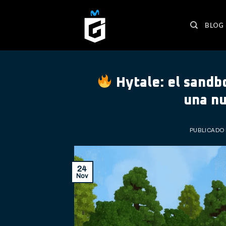
Skip
to
BLOG
content
Hytale: el sandb
una n
PUBLICADO
24
Nov