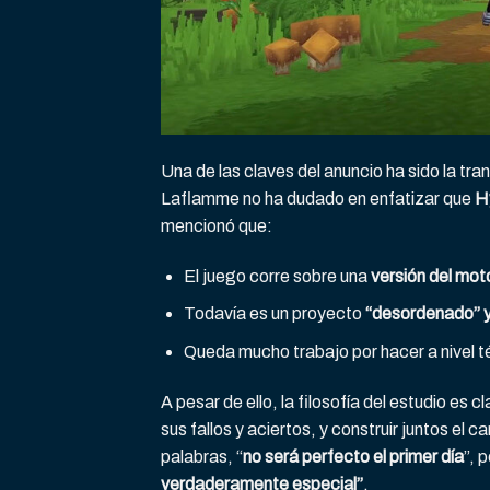
Una de las claves del anuncio ha sido la tra
Laflamme no ha dudado en enfatizar que
H
mencionó que:
El juego corre sobre una
versión del mot
Todavía es un proyecto
“desordenado” y
Queda mucho trabajo por hacer a nivel t
A pesar de ello, la filosofía del estudio es c
sus fallos y aciertos, y construir juntos el
palabras, “
no será perfecto el primer día
”, 
verdaderamente especial”
.