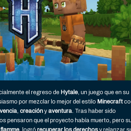
cialmente el regreso de
Hytale
, un juego que en su
asmo por mezclar lo mejor del estilo
Minecraft
co
ivencia
,
creación
y
aventura
. Tras haber sido
os pensaron que el proyecto había muerto, pero s
aflamme
, logró
recuperar los derechos
y relanzar s