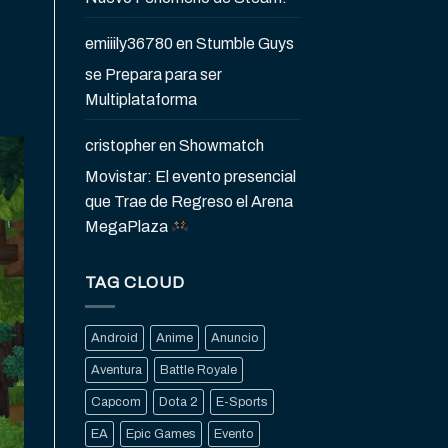
emiiily36780
en
Stumble Guys
se Prepara para ser
Multiplataforma
cristopher
en
Showmatch
Movistar: El evento presencial
que Trae de Regreso el Arena
MegaPlaza
TAG CLOUD
Android
Anime
Anuncio
Aventura
Battle Royale
Capcom
Dota 2
E-Sports
EA
Epic Games
Evento