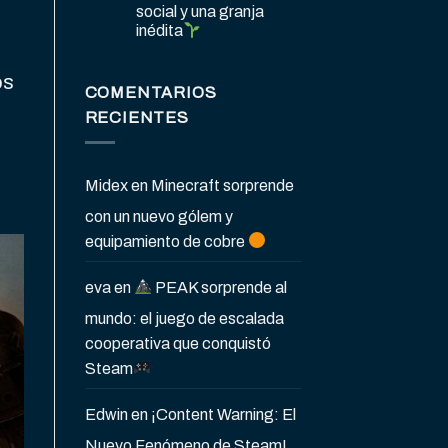
social y una granja
inédita
os
COMENTARIOS
RECIENTES
Midex
en
Minecraft sorprende
con un nuevo gólem y
equipamiento de cobre
eva
en
PEAK sorprende al
mundo: el juego de escalada
cooperativa que conquistó
Steam
Edwin
en
¡Content Warning: El
Nuevo Fenómeno de Steam!