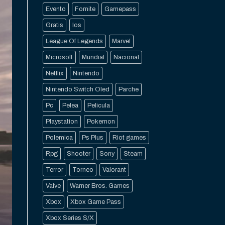
Evento
Fornite
Gamepass
Gratis
Ios
League Of Legends
Marvel
Microsoft
Mundial
Nacional
Netflix
Nintendo
Nintendo Switch Oled
Parche
Pc
Pelea
Pelicula
Playstation
Pokemon
Polemica
Ps Plus
Riot games
Rpg
Shooter
Sony
Steam
Terror
Torneo
Valorant
Valve
Warner Bros. Games
Xbox
Xbox Game Pass
Xbox Series S/X