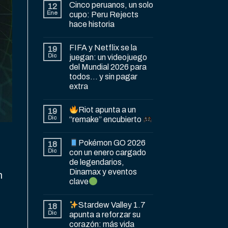
Cinco peruanos, un solo
12
Ene
cupo: Peru Rejects
hace historia
FIFA y Netflix se la
19
Dic
juegan: un videojuego
del Mundial 2026 para
todos… y sin pagar
extra
Riot apunta a un
19
Dic
“remake” encubierto
Pokémon GO 2026
18
Dic
con un enero cargado
de legendarios,
Dinamax y eventos
n
clave
Stardew Valley 1.7
18
Dic
apunta a reforzar su
corazón: más vida