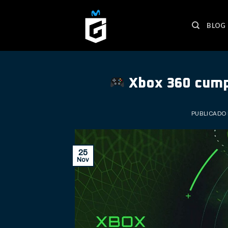
Skip
to
BLOG
content
Xbox 360 cumpl
PUBLICADO
25
Nov