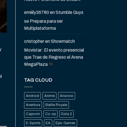
emiiily36780
en
Stumble Guys
se Prepara para ser
Multiplataforma
cristopher
en
Showmatch
y
Movistar: El evento presencial
que Trae de Regreso el Arena
MegaPlaza
l
TAG CLOUD
Android
Anime
Anuncio
Aventura
Battle Royale
Capcom
Co-op
Dota 2
E-Sports
EA
Epic Games