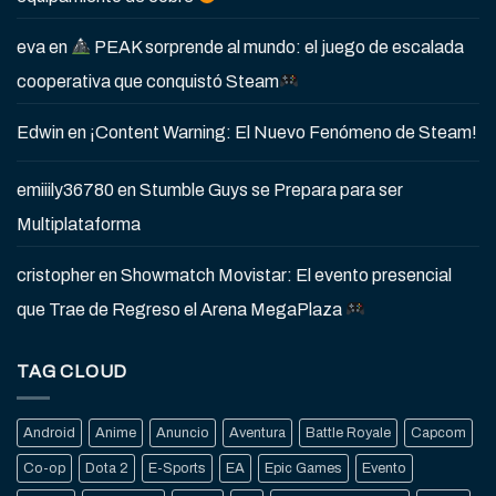
eva
en
PEAK sorprende al mundo: el juego de escalada
cooperativa que conquistó Steam
Edwin
en
¡Content Warning: El Nuevo Fenómeno de Steam!
emiiily36780
en
Stumble Guys se Prepara para ser
Multiplataforma
cristopher
en
Showmatch Movistar: El evento presencial
que Trae de Regreso el Arena MegaPlaza
TAG CLOUD
Android
Anime
Anuncio
Aventura
Battle Royale
Capcom
Co-op
Dota 2
E-Sports
EA
Epic Games
Evento