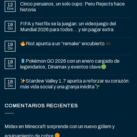
Cinco peruanos, un solo cupo: Peru Rejects hace
12
Ene
historia
FIFA y Netflix se la juegan: un videojuego del
19
Dic
Mundial 2026 para todos… y sin pagar extra
Riot apunta a un “remake” encubierto
19
Dic
Pokémon GO 2026 con un enero cargado de
18
Dic
legendarios, Dinamax y eventos clave
Stardew Valley 1.7 apunta a reforzar su corazón:
18
Dic
más vida social y una granja inédita
COMENTARIOS RECIENTES
Midex
en
Minecraft sorprende con un nuevo gólem y
equipamiento de cobre