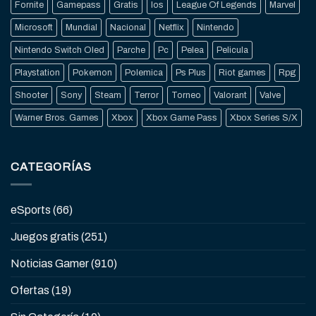
Fornite
Gamepass
Gratis
Ios
League Of Legends
Marvel
Microsoft
Mundial
Nacional
Netflix
Nintendo
Nintendo Switch Oled
Parche
Pc
Pelea
Pelicula
Playstation
Pokemon
Polemica
Ps Plus
Riot games
Rpg
Shooter
Sony
Steam
Terror
Torneo
Valorant
Valve
Warner Bros. Games
Xbox
Xbox Game Pass
Xbox Series S/X
CATEGORÍAS
eSports
(66)
Juegos gratis
(251)
Noticias Gamer
(910)
Ofertas
(19)