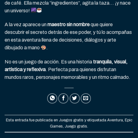
de café. Ella mezcla “ingredientes”, agita la taza… ¡y nace
un universo!
A la vez aparece un
maestro sin nombre
que quiere
descubrir el secreto detrás de ese poder, y tú lo acompañas
en esta aventura llena de decisiones, diálogos y arte
dibujado a mano
.
No es un juego de acción. Es una historia
tranquila, visual,
artística y reflexiva
. Perfecta para quienes disfrutan
mundos raros, personajes memorables y un ritmo calmado.
Esta entrada fue publicada en
Juegos gratis
y etiquetada
Aventura
,
Epic
Games
,
Juego gratis
.