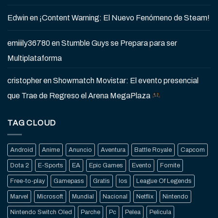
Edwin
en
¡Content Warning: El Nuevo Fenómeno de Steam!
emiiily36780
en
Stumble Guys se Prepara para ser
Multiplataforma
cristopher
en
Showmatch Movistar: El evento presencial
que Trae de Regreso el Arena MegaPlaza
TAG CLOUD
Android
Anime
Anuncio
Aventura
Battle Royale
Capcom
Dota 2
E-Sports
EA
Epic Games
Evento
Fornite
Free-to-play
Gamepass
Gratis
Ios
League Of Legends
Marvel
Microsoft
Mundial
Nacional
Netflix
Nintendo
Nintendo Switch Oled
Parche
Pc
Pelea
Pelicula