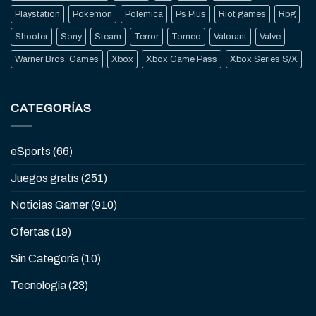
Playstation
Pokemon
Polemica
Ps Plus
Riot games
Rpg
Shooter
Sony
Steam
Terror
Torneo
Valorant
Valve
Warner Bros. Games
Xbox
Xbox Game Pass
Xbox Series S/X
CATEGORÍAS
eSports
(66)
Juegos gratis
(251)
Noticias Gamer
(910)
Ofertas
(19)
Sin Categoría
(10)
Tecnología
(23)