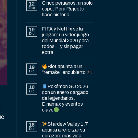
Cinco peruanos, un solo
12
Ene
cupo: Peru Rejects
hace historia
FIFA y Netflix se la
19
Dic
juegan: un videojuego
del Mundial 2026 para
todos… y sin pagar
extra
Riot apunta a un
19
Dic
“remake” encubierto
Pokémon GO 2026
18
Dic
con un enero cargado
de legendarios,
Dinamax y eventos
n
clave
ue
Stardew Valley 1.7
18
Dic
apunta a reforzar su
corazón: más vida