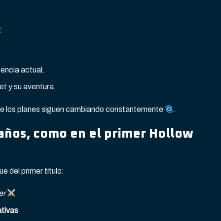
:
sencia actual.
t y su aventura.
que los planes siguen cambiando constantemente
.
años, como en el primer Hollow
e del primer título:
er
ativas