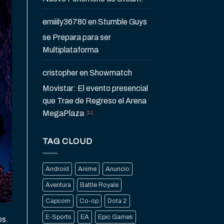
emiiily36780
en
Stumble Guys
se Prepara para ser
Multiplataforma
cristopher
en
Showmatch
Movistar: El evento presencial
que Trae de Regreso el Arena
MegaPlaza
TAG CLOUD
Android
Anime
Anuncio
Aventura
Battle Royale
Capcom
Co-op
Dota 2
E-Sports
EA
Epic Games
os.