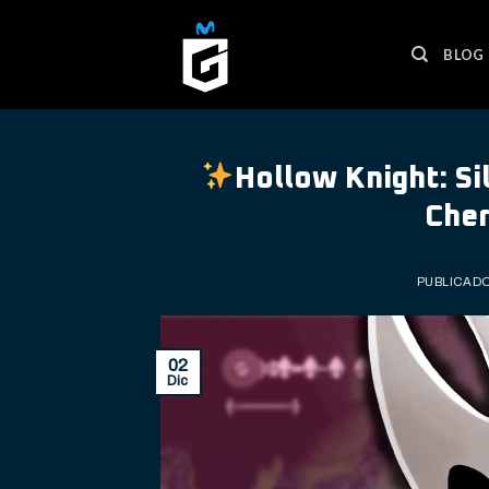
Skip
to
BLOG
content
Hollow Knight: S
Cher
PUBLICADO
02
Dic