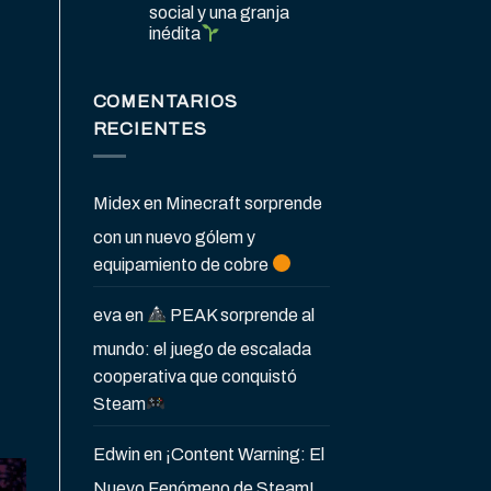
social y una granja
inédita
COMENTARIOS
RECIENTES
Midex
en
Minecraft sorprende
con un nuevo gólem y
equipamiento de cobre
eva
en
PEAK sorprende al
mundo: el juego de escalada
cooperativa que conquistó
Steam
Edwin
en
¡Content Warning: El
Nuevo Fenómeno de Steam!