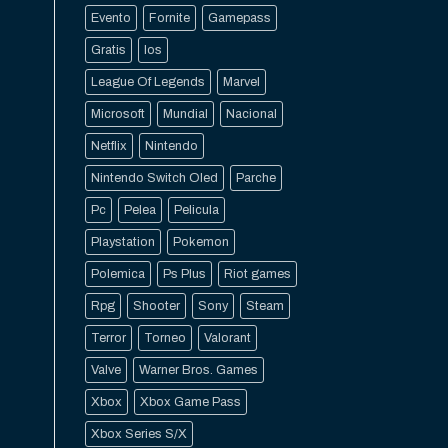
Evento
Fornite
Gamepass
Gratis
Ios
League Of Legends
Marvel
Microsoft
Mundial
Nacional
Netflix
Nintendo
Nintendo Switch Oled
Parche
Pc
Pelea
Pelicula
Playstation
Pokemon
Polemica
Ps Plus
Riot games
Rpg
Shooter
Sony
Steam
Terror
Torneo
Valorant
Valve
Warner Bros. Games
Xbox
Xbox Game Pass
Xbox Series S/X