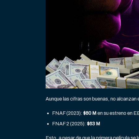
Aunque las cifras son buenas, no alcanzan e
FNAF (2023):
$80 M
en su estreno en E
FNAF 2 (2025):
$63 M
Esto, a pesar de que la primera película se 