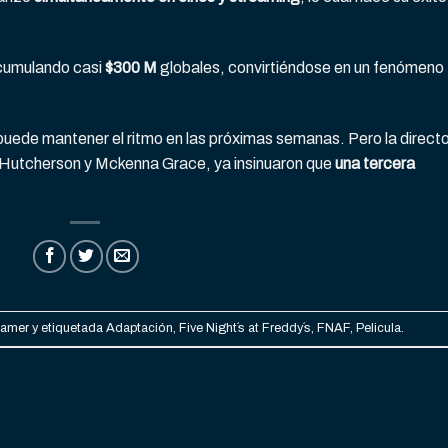
cumulando casi
$300 M
globales, convirtiéndose en un fenómeno
ede mantener el ritmo en las próximas semanas. Pero la direct
Hutcherson y Mckenna Grace, ya insinuaron que
una tercera
Gamer
y etiquetada
Adaptación
,
Five Night´s at Freddy´s
,
FNAF
,
Pelicula
.