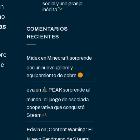
social y una granja
un
inédita
no
las
COMENTARIOS
RECIENTES
bre
Midex
en
Minecraft sorprende
ue
con un nuevo gólem y
equipamiento de cobre
eva
en
PEAK sorprende al
mundo: el juego de escalada
cooperativa que conquistó
Steam
Edwin
en
¡Content Warning: El
Nuevo Fenómeno de Steam!