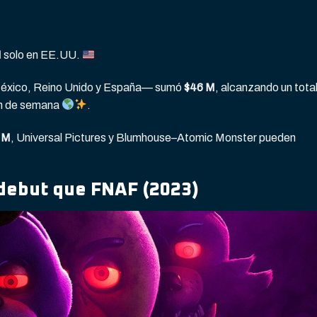
M
solo en EE.UU.
 México, Reino Unido y España— sumó
$46 M
, alcanzando un tota
in de semana
.
 M
, Universal Pictures y Blumhouse–Atomic Monster pueden
 debut que FNAF (2023)