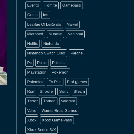
Evento
Fornite
Gamepass
Gratis
Ios
League Of Legends
Marvel
Microsoft
Mundial
Nacional
Netflix
Nintendo
Nintendo Switch Oled
Parche
Pc
Pelea
Pelicula
Playstation
Pokemon
Polemica
Ps Plus
Riot games
Rpg
Shooter
Sony
Steam
Terror
Torneo
Valorant
Valve
Warner Bros. Games
Xbox
Xbox Game Pass
Xbox Series S/X