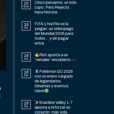
Cinco peruanos, un solo
12
Ene
cupo: Peru Rejects
hace historia
FIFA y Netflix se la
19
Dic
juegan: un videojuego
del Mundial 2026 para
todos… y sin pagar
extra
Riot apunta a un
19
Dic
“remake” encubierto
Pokémon GO 2026
18
Dic
con un enero cargado
de legendarios,
Dinamax y eventos
n
clave
Stardew Valley 1.7
18
Dic
apunta a reforzar su
corazón: más vida