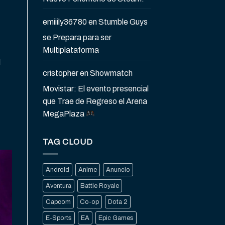
emiiily36780
en
Stumble Guys
se Prepara para ser
Multiplataforma
l
cristopher
en
Showmatch
Movistar: El evento presencial
que Trae de Regreso el Arena
MegaPlaza
TAG CLOUD
Android
Anime
Anuncio
Aventura
Battle Royale
Capcom
Co-op
Dota 2
E-Sports
EA
Epic Games