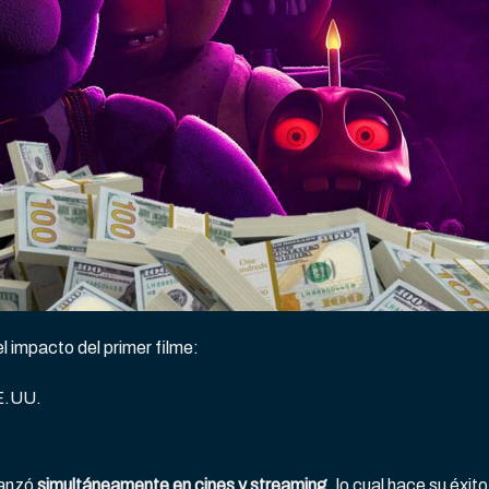
l impacto del primer filme:
E.UU.
lanzó
simultáneamente en cines y streaming
, lo cual hace su éxito