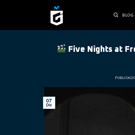
Skip
to
BLOG
content
Five Nights at Fr
PUBLICAD
07
Dic