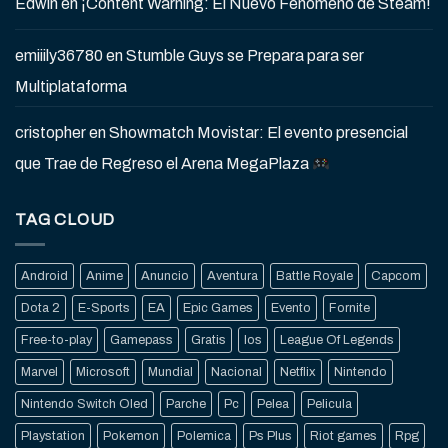
Edwin
en
¡Content Warning: El Nuevo Fenómeno de Steam!
emiiily36780
en
Stumble Guys se Prepara para ser
Multiplataforma
cristopher
en
Showmatch Movistar: El evento presencial
que Trae de Regreso el Arena MegaPlaza
TAG CLOUD
Android
Anime
Anuncio
Aventura
Battle Royale
Capcom
Dota 2
E-Sports
EA
Epic Games
Evento
Fornite
Free-to-play
Gamepass
Gratis
Ios
League Of Legends
Marvel
Microsoft
Mundial
Nacional
Netflix
Nintendo
Nintendo Switch Oled
Parche
Pc
Pelea
Pelicula
Playstation
Pokemon
Polemica
Ps Plus
Riot games
Rpg