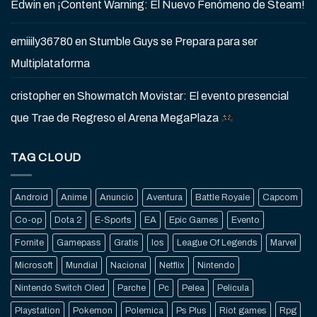
Edwin
en
¡Content Warning: El Nuevo Fenómeno de Steam!
emiiily36780
en
Stumble Guys se Prepara para ser
Multiplataforma
cristopher
en
Showmatch Movistar: El evento presencial
que Trae de Regreso el Arena MegaPlaza
TAG CLOUD
Android
Anime
Anuncio
Aventura
Battle Royale
Capcom
Co-op
Dota 2
E-Sports
EA
Epic Games
Evento
Fornite
Gamepass
Gratis
Ios
League Of Legends
Marvel
Microsoft
Mundial
Nacional
Netflix
Nintendo
Nintendo Switch Oled
Parche
Pc
Pelea
Pelicula
Playstation
Pokemon
Polemica
Ps Plus
Riot games
Rpg