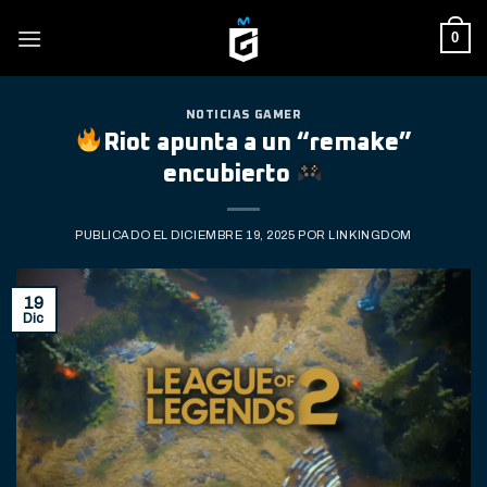
Skip
0
to
content
NOTICIAS GAMER
Riot apunta a un “remake”
encubierto
PUBLICADO EL
DICIEMBRE 19, 2025
POR
LINKINGDOM
19
Dic