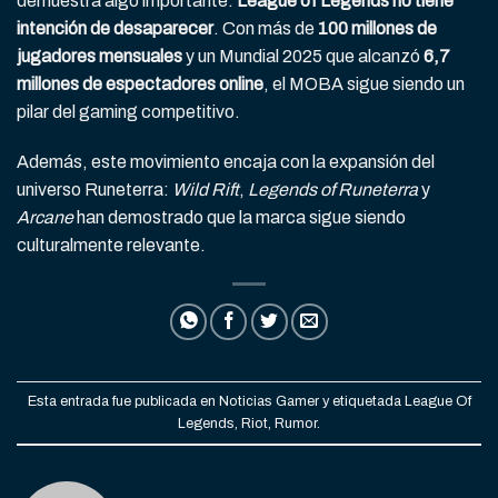
demuestra algo importante:
League of Legends no tiene
intención de desaparecer
. Con más de
100 millones de
jugadores mensuales
y un Mundial 2025 que alcanzó
6,7
millones de espectadores online
, el MOBA sigue siendo un
pilar del gaming competitivo.
Además, este movimiento encaja con la expansión del
universo Runeterra:
Wild Rift
,
Legends of Runeterra
y
Arcane
han demostrado que la marca sigue siendo
culturalmente relevante.
Esta entrada fue publicada en
Noticias Gamer
y etiquetada
League Of
Legends
,
Riot
,
Rumor
.