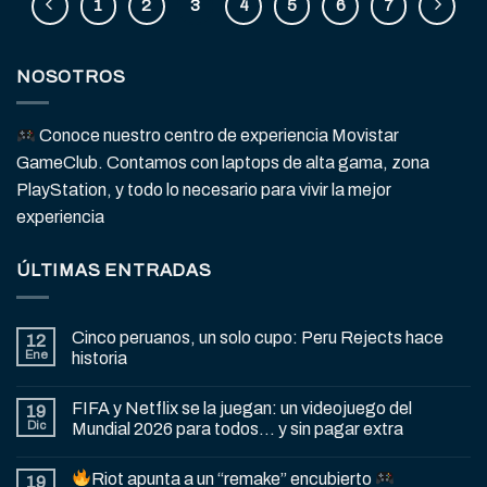
1
2
3
4
5
6
7
NOSOTROS
Conoce nuestro centro de experiencia Movistar
GameClub. Contamos con laptops de alta gama, zona
PlayStation, y todo lo necesario para vivir la mejor
experiencia
ÚLTIMAS ENTRADAS
Cinco peruanos, un solo cupo: Peru Rejects hace
12
Ene
historia
FIFA y Netflix se la juegan: un videojuego del
19
Dic
Mundial 2026 para todos… y sin pagar extra
Riot apunta a un “remake” encubierto
19