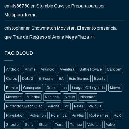
emiiily36780
en
Stumble Guys se Prepara para ser
Multiplataforma
cristopher
en
Showmatch Movistar: El evento presencial
que Trae de Regreso el Arena MegaPlaza
TAG CLOUD
Android
Anime
Anuncio
Aventura
Battle Royale
Capcom
Co-op
Dota 2
E-Sports
EA
Epic Games
Evento
Fornite
Gamepass
Gratis
Ios
League Of Legends
Marvel
Microsoft
Mundial
Nacional
Netflix
Nintendo
Nintendo Switch Oled
Parche
Pc
Pelea
Pelicula
Playstation
Pokemon
Polemica
Ps Plus
Riot games
Rpg
Shooter
Sony
Steam
Terror
Torneo
Valorant
Valve