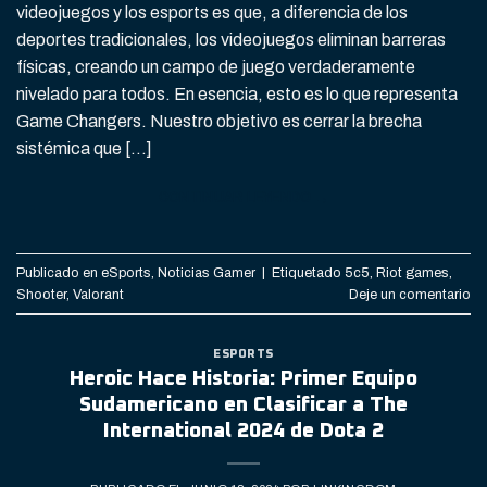
videojuegos y los esports es que, a diferencia de los
deportes tradicionales, los videojuegos eliminan barreras
físicas, creando un campo de juego verdaderamente
nivelado para todos. En esencia, esto es lo que representa
Game Changers. Nuestro objetivo es cerrar la brecha
sistémica que […]
CONTINUAR LEYENDO
→
Publicado en
eSports
,
Noticias Gamer
|
Etiquetado
5c5
,
Riot games
,
Shooter
,
Valorant
Deje un comentario
ESPORTS
Heroic Hace Historia: Primer Equipo
Sudamericano en Clasificar a The
International 2024 de Dota 2