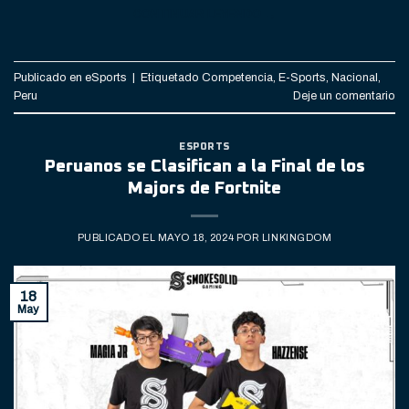
CONTINUAR LEYENDO
→
Publicado en
eSports
|
Etiquetado
Competencia
,
E-Sports
,
Nacional
,
Peru
Deje un comentario
ESPORTS
Peruanos se Clasifican a la Final de los
Majors de Fortnite
PUBLICADO EL
MAYO 18, 2024
POR
LINKINGDOM
18
May