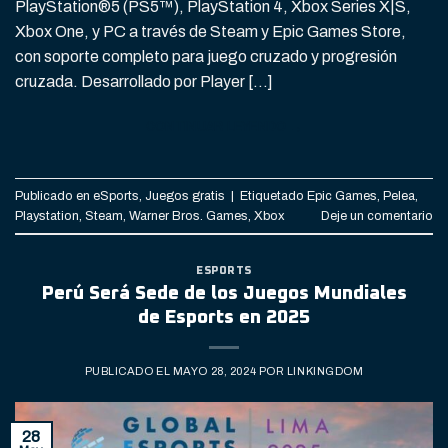
PlayStation®5 (PS5™), PlayStation 4, Xbox Series X|S,
Xbox One, y PC a través de Steam y Epic Games Store,
con soporte completo para juego cruzado y progresión
cruzada. Desarrollado por Player […]
CONTINUAR LEYENDO
→
Publicado en
eSports
,
Juegos gratis
|
Etiquetado
Epic Games
,
Pelea
,
Playstation
,
Steam
,
Warner Bros. Games
,
Xbox
Deje un comentario
ESPORTS
Perú Será Sede de los Juegos Mundiales
de Esports en 2025
PUBLICADO EL
MAYO 28, 2024
POR
LINKINGDOM
28