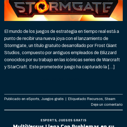
El mundo de los juegos de estrategia en tiempo real está a
punto de recibir una nueva joya con el lanzamiento de
Stormgate, un título gratuito desarrollado por Frost Giant
Studios, compuesto por antiguos empleados de Blizzard
conocidos por su trabajo en las icónicas series de Warcraft
y StarCraft. Este prometedor juego ha capturado la […]
CONTINUAR LEYENDO
→
Publicado en
eSports
,
Juegos gratis
|
Etiquetado
Recursos
,
Steam
Deje un comentario
ESPORTS
,
JUEGOS GRATIS
MultiVersus Llega Con Problemas en su