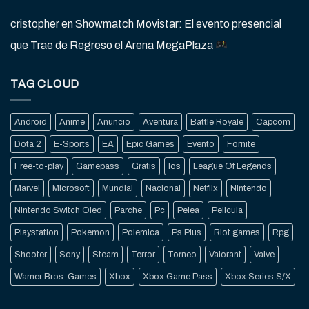
cristopher
en
Showmatch Movistar: El evento presencial
que Trae de Regreso el Arena MegaPlaza
TAG CLOUD
Android
Anime
Anuncio
Aventura
Battle Royale
Capcom
Dota 2
E-Sports
EA
Epic Games
Evento
Fornite
Free-to-play
Gamepass
Gratis
Ios
League Of Legends
Marvel
Microsoft
Mundial
Nacional
Netflix
Nintendo
Nintendo Switch Oled
Parche
Pc
Pelea
Pelicula
Playstation
Pokemon
Polemica
Ps Plus
Riot games
Rpg
Shooter
Sony
Steam
Terror
Torneo
Valorant
Valve
Warner Bros. Games
Xbox
Xbox Game Pass
Xbox Series S/X