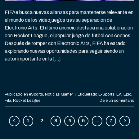
FIFAe busca nuevas alianzas para mantenerse relevante en
el mundo de los videojuegos tras su separación de
Electronic Arts. El último anuncio destaca una colaboración
con Rocket League, el popular juego de fútbol con coches.
Después de romper con Electronic Arts, FIFA ha estado
explorando nuevas oportunidades para seguir siendo un
actor importante en la […]
CONTINUAR LEYENDO
→
Publicado en
eSports
,
Noticias Gamer
|
Etiquetado
E-Sports
,
EA
,
Epic
,
Fifa
,
Rocket League
Deje un comentario
1
2
3
4
5
…
7