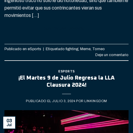
ingenioso truco no solo le dio notoriedad, sino que también le
permitió evitar que sus contrincantes vieran sus
movimientos […]
CONTINUAR LEYENDO
→
Publicado en
eSports
|
Etiquetado
fighting
,
Meme
,
Torneo
Deje un comentario
ESPORTS
¡El Martes 9 de Julio Regresa la LLA
Clausura 2024!
PUBLICADO EL
JULIO 3, 2024
POR
LINKINGDOM
03
Jul