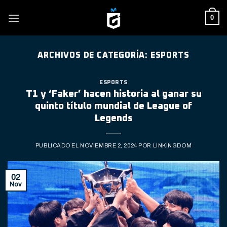
Skip
0
to
content
ARCHIVOS DE CATEGORÍA:
ESPORTS
ESPORTS
T1 y ‘Faker’ hacen historia al ganar su
quinto título mundial de League of
Legends
PUBLICADO EL
NOVIEMBRE 2, 2024
POR
LINKINGDOM
02
Nov