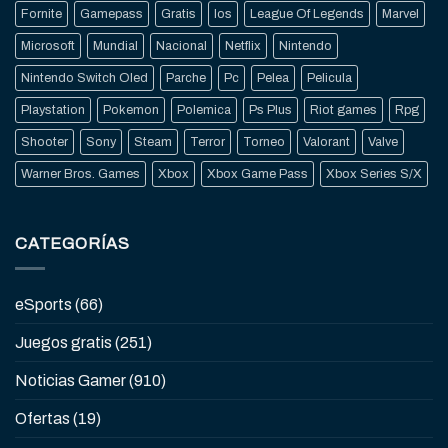
Fornite
Gamepass
Gratis
Ios
League Of Legends
Marvel
Microsoft
Mundial
Nacional
Netflix
Nintendo
Nintendo Switch Oled
Parche
Pc
Pelea
Pelicula
Playstation
Pokemon
Polemica
Ps Plus
Riot games
Rpg
Shooter
Sony
Steam
Terror
Torneo
Valorant
Valve
Warner Bros. Games
Xbox
Xbox Game Pass
Xbox Series S/X
CATEGORÍAS
eSports
(66)
Juegos gratis
(251)
Noticias Gamer
(910)
Ofertas
(19)