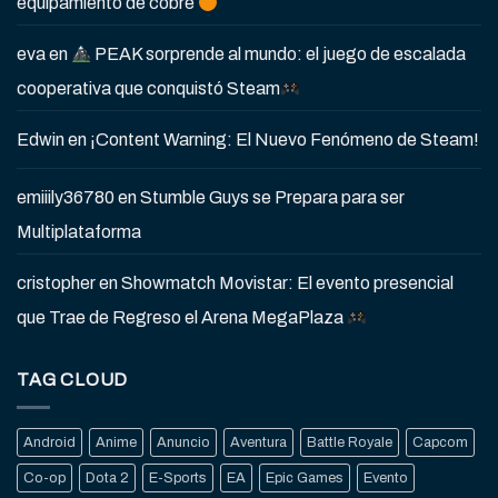
equipamiento de cobre
eva
en
PEAK sorprende al mundo: el juego de escalada
cooperativa que conquistó Steam
Edwin
en
¡Content Warning: El Nuevo Fenómeno de Steam!
emiiily36780
en
Stumble Guys se Prepara para ser
Multiplataforma
cristopher
en
Showmatch Movistar: El evento presencial
que Trae de Regreso el Arena MegaPlaza
TAG CLOUD
Android
Anime
Anuncio
Aventura
Battle Royale
Capcom
Co-op
Dota 2
E-Sports
EA
Epic Games
Evento