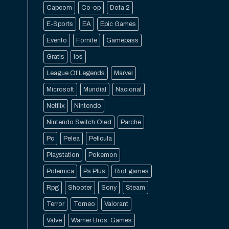
Capcom
Co-op
Dota 2
E-Sports
EA
Epic Games
Evento
Fornite
Gamepass
Gratis
Ios
League Of Legends
Marvel
Microsoft
Mundial
Nacional
Netflix
Nintendo
Nintendo Switch Oled
Parche
Pc
Pelea
Pelicula
Playstation
Pokemon
Polemica
Ps Plus
Riot games
Rpg
Shooter
Sony
Steam
Terror
Torneo
Valorant
Valve
Warner Bros. Games