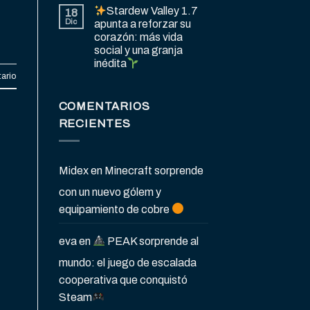
Stardew Valley 1.7
18
Dic
apunta a reforzar su
corazón: más vida
social y una granja
inédita
ario
COMENTARIOS
RECIENTES
Midex
en
Minecraft sorprende
con un nuevo gólem y
equipamiento de cobre
eva
en
PEAK sorprende al
mundo: el juego de escalada
cooperativa que conquistó
Steam