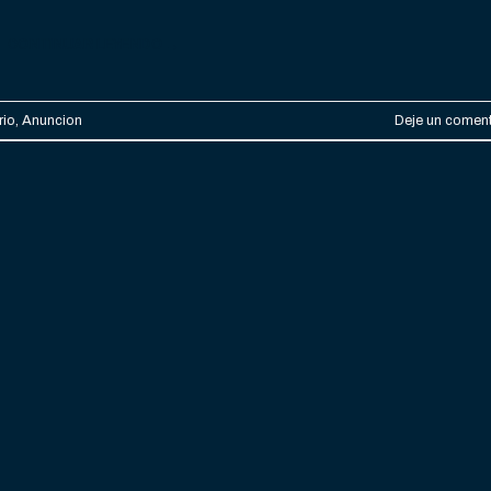
CONTINUAR LEYENDO
→
rio
,
Anuncion
Deje un coment