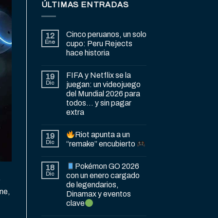
ÚLTIMAS ENTRADAS
Cinco peruanos, un solo
12
Ene
cupo: Peru Rejects
hace historia
FIFA y Netflix se la
19
Dic
juegan: un videojuego
del Mundial 2026 para
todos… y sin pagar
extra
Riot apunta a un
19
Dic
“remake” encubierto
Pokémon GO 2026
18
Dic
con un enero cargado
e
de legendarios,
ne,
Dinamax y eventos
clave