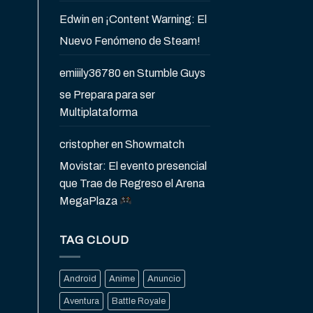
Edwin
en
¡Content Warning: El
Nuevo Fenómeno de Steam!
emiiily36780
en
Stumble Guys
se Prepara para ser
Multiplataforma
cristopher
en
Showmatch
Movistar: El evento presencial
que Trae de Regreso el Arena
MegaPlaza
TAG CLOUD
Android
Anime
Anuncio
Aventura
Battle Royale