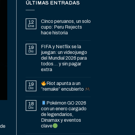
ÚLTIMAS ENTRADAS
Cinco peruanos, un solo
12
Ene
cupo: Peru Rejects
hace historia
FIFA y Netflix se la
19
Dic
juegan: un videojuego
del Mundial 2026 para
todos… y sin pagar
extra
Riot apunta a un
19
Dic
“remake” encubierto
Pokémon GO 2026
18
Dic
con un enero cargado
de legendarios,
Dinamax y eventos
clave
 de