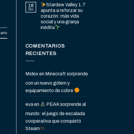
Stardew Valley 1.7
18
Dic
apunta a reforzar su
corazón: más vida
social y una granja
inédita
ario
COMENTARIOS
RECIENTES
Midex
en
Minecraft sorprende
con un nuevo gólem y
equipamiento de cobre
eva
en
PEAK sorprende al
mundo: el juego de escalada
cooperativa que conquistó
Steam