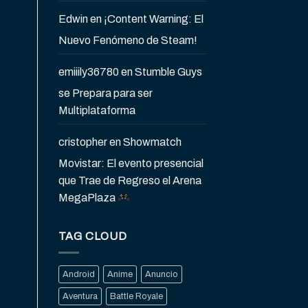
Edwin
en
¡Content Warning: El
Nuevo Fenómeno de Steam!
emiiily36780
en
Stumble Guys
se Prepara para ser
Multiplataforma
cristopher
en
Showmatch
Movistar: El evento presencial
que Trae de Regreso el Arena
MegaPlaza
TAG CLOUD
Android
Anime
Anuncio
Aventura
Battle Royale