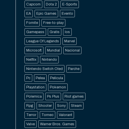
Capcom
Dota 2
E-Sports
EA
Epic Games
Evento
Fornite
Free-to-play
Gamepass
Gratis
Ios
League Of Legends
Marvel
Microsoft
Mundial
Nacional
Netflix
Nintendo
Nintendo Switch Oled
Parche
Pc
Pelea
Pelicula
Playstation
Pokemon
Polemica
Ps Plus
Riot games
Rpg
Shooter
Sony
Steam
Terror
Torneo
Valorant
Valve
Warner Bros. Games