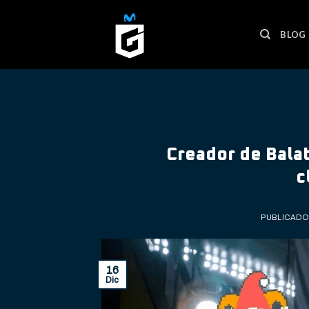
Skip
to
BLOG
content
Creador de Balatr
c
PUBLICADO
16
Dic