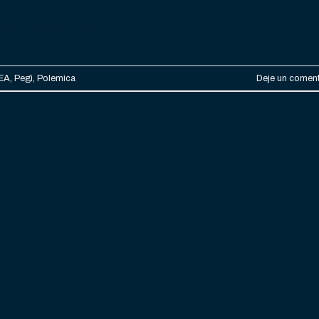
CONTINUAR LEYENDO
→
EA
,
Pegi
,
Polemica
Deje un coment