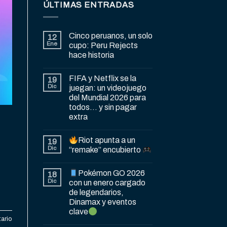
ÚLTIMAS ENTRADAS
Cinco peruanos, un solo
12
Ene
cupo: Peru Rejects
hace historia
FIFA y Netflix se la
19
Dic
juegan: un videojuego
del Mundial 2026 para
todos… y sin pagar
extra
Riot apunta a un
19
Dic
“remake” encubierto
Pokémon GO 2026
18
Dic
con un enero cargado
de legendarios,
Dinamax y eventos
clave
ario