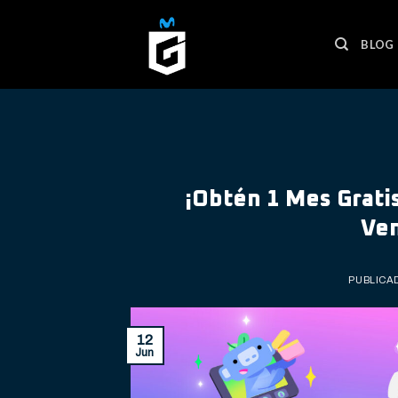
Skip
to
BLOG
content
¡Obtén 1 Mes Grati
Ven
PUBLICA
12
Jun