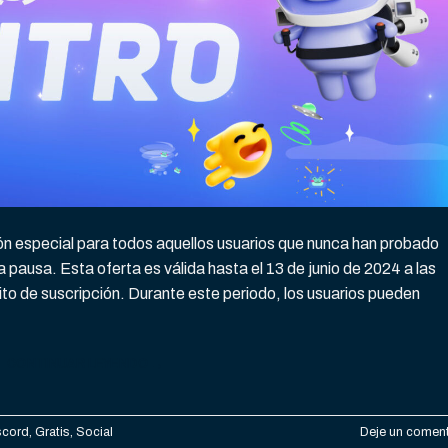
ón especial para todos aquellos usuarios que nunca han probado
pausa. Esta oferta es válida hasta el 13 de junio de 2024 a las
o de suscripción. Durante este periodo, los usuarios pueden
CONTINUAR LEYENDO
→
scord
,
Gratis
,
Social
Deje un coment