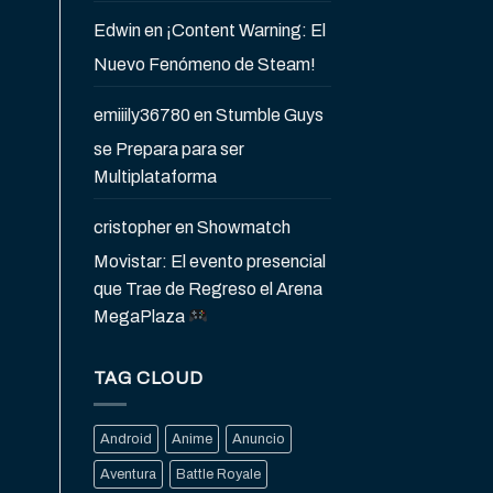
Edwin
en
¡Content Warning: El
Nuevo Fenómeno de Steam!
emiiily36780
en
Stumble Guys
se Prepara para ser
Multiplataforma
cristopher
en
Showmatch
Movistar: El evento presencial
que Trae de Regreso el Arena
MegaPlaza
TAG CLOUD
Android
Anime
Anuncio
Aventura
Battle Royale