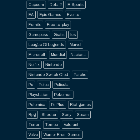
Capcom
Dota 2
E-Sports
EA
Epic Games
Evento
Fornite
Free-to-play
Gamepass
Gratis
Ios
League Of Legends
Marvel
Microsoft
Mundial
Nacional
Netflix
Nintendo
Nintendo Switch Oled
Parche
Pc
Pelea
Pelicula
Playstation
Pokemon
Polemica
Ps Plus
Riot games
Rpg
Shooter
Sony
Steam
Terror
Torneo
Valorant
Valve
Warner Bros. Games