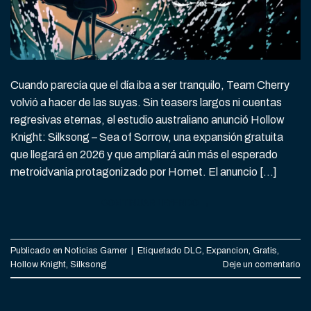
Cuando parecía que el día iba a ser tranquilo, Team Cherry
volvió a hacer de las suyas. Sin teasers largos ni cuentas
regresivas eternas, el estudio australiano anunció Hollow
Knight: Silksong – Sea of Sorrow, una expansión gratuita
que llegará en 2026 y que ampliará aún más el esperado
metroidvania protagonizado por Hornet. El anuncio […]
CONTINUAR LEYENDO
→
Publicado en
Noticias Gamer
|
Etiquetado
DLC
,
Expancion
,
Gratis
,
Hollow Knight
,
Silksong
Deje un comentario