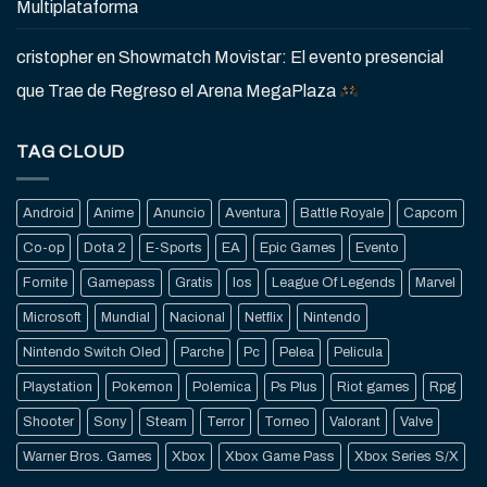
Multiplataforma
cristopher
en
Showmatch Movistar: El evento presencial
que Trae de Regreso el Arena MegaPlaza
TAG CLOUD
Android
Anime
Anuncio
Aventura
Battle Royale
Capcom
Co-op
Dota 2
E-Sports
EA
Epic Games
Evento
Fornite
Gamepass
Gratis
Ios
League Of Legends
Marvel
Microsoft
Mundial
Nacional
Netflix
Nintendo
Nintendo Switch Oled
Parche
Pc
Pelea
Pelicula
Playstation
Pokemon
Polemica
Ps Plus
Riot games
Rpg
Shooter
Sony
Steam
Terror
Torneo
Valorant
Valve
Warner Bros. Games
Xbox
Xbox Game Pass
Xbox Series S/X