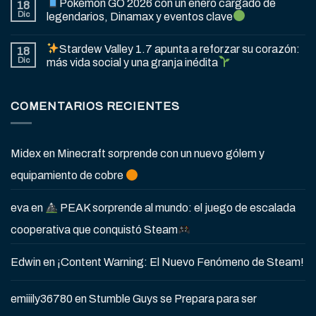
Pokémon GO 2026 con un enero cargado de
18
Dic
legendarios, Dinamax y eventos clave
Stardew Valley 1.7 apunta a reforzar su corazón:
18
Dic
más vida social y una granja inédita
COMENTARIOS RECIENTES
Midex
en
Minecraft sorprende con un nuevo gólem y
equipamiento de cobre
eva
en
PEAK sorprende al mundo: el juego de escalada
cooperativa que conquistó Steam
Edwin
en
¡Content Warning: El Nuevo Fenómeno de Steam!
emiiily36780
en
Stumble Guys se Prepara para ser