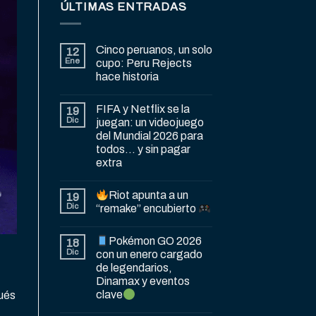
ÚLTIMAS ENTRADAS
Cinco peruanos, un solo
12
Ene
cupo: Peru Rejects
hace historia
FIFA y Netflix se la
19
Dic
juegan: un videojuego
del Mundial 2026 para
todos… y sin pagar
extra
Riot apunta a un
19
Dic
“remake” encubierto
Pokémon GO 2026
18
Dic
con un enero cargado
de legendarios,
Dinamax y eventos
clave
pués