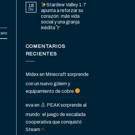
Stardew Valley 1.7
18
Dic
apunta a reforzar su
corazón: más vida
social y una granja
inédita
ario
COMENTARIOS
RECIENTES
Midex
en
Minecraft sorprende
con un nuevo gólem y
equipamiento de cobre
eva
en
PEAK sorprende al
mundo: el juego de escalada
cooperativa que conquistó
Steam