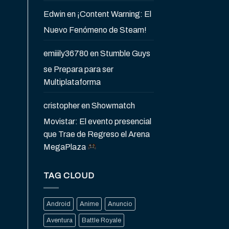
Edwin
en
¡Content Warning: El
Nuevo Fenómeno de Steam!
emiiily36780
en
Stumble Guys
se Prepara para ser
Multiplataforma
cristopher
en
Showmatch
Movistar: El evento presencial
que Trae de Regreso el Arena
MegaPlaza
TAG CLOUD
Android
Anime
Anuncio
Aventura
Battle Royale