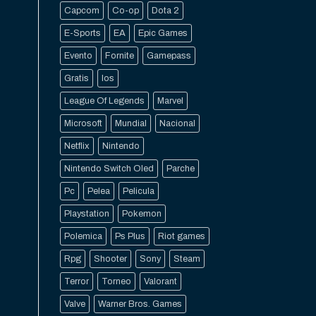
Capcom
Co-op
Dota 2
E-Sports
EA
Epic Games
Evento
Fornite
Gamepass
Gratis
Ios
League Of Legends
Marvel
Microsoft
Mundial
Nacional
Netflix
Nintendo
Nintendo Switch Oled
Parche
Pc
Pelea
Pelicula
Playstation
Pokemon
Polemica
Ps Plus
Riot games
Rpg
Shooter
Sony
Steam
Terror
Torneo
Valorant
Valve
Warner Bros. Games