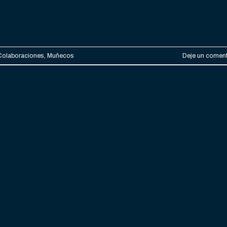
CONTINUAR LEYENDO
→
Colaboraciones
,
Muñecos
Deje un coment