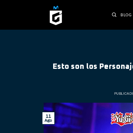
Skip
to
BLOG
content
Esto son los Personaj
PUBLICAD
11
Ago