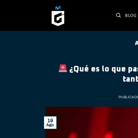
Skip
to
BLOG
content
¿Qué es lo que pa
tan
PUBLICAD
19
Ago