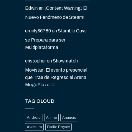
Edwin
en
¡Content Warning: El
Nuevo Fenómeno de Steam!
emiiily36780
en
Stumble Guys
se Prepara para ser
Multiplataforma
cristopher
en
Showmatch
Movistar: El evento presencial
que Trae de Regreso el Arena
MegaPlaza
TAG CLOUD
Android
Anime
Anuncio
Aventura
Battle Royale