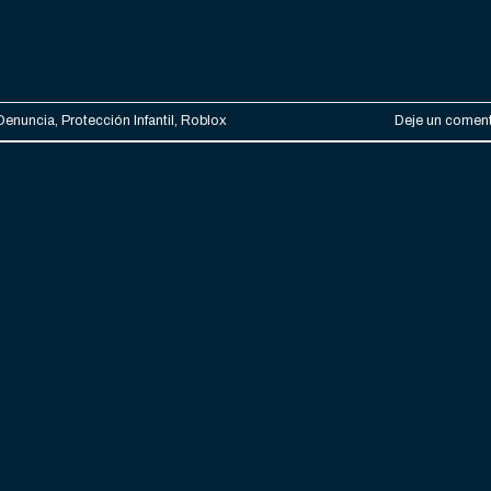
CONTINUAR LEYENDO
→
Denuncia
,
Protección Infantil
,
Roblox
Deje un coment