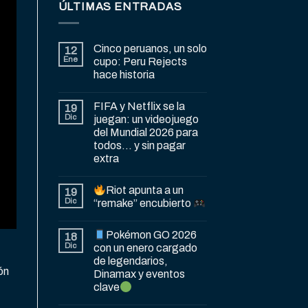
ÚLTIMAS ENTRADAS
Cinco peruanos, un solo
12
Ene
cupo: Peru Rejects
hace historia
FIFA y Netflix se la
19
Dic
juegan: un videojuego
del Mundial 2026 para
todos… y sin pagar
extra
Riot apunta a un
19
Dic
“remake” encubierto
Pokémon GO 2026
18
Dic
con un enero cargado
de legendarios,
ón
Dinamax y eventos
clave