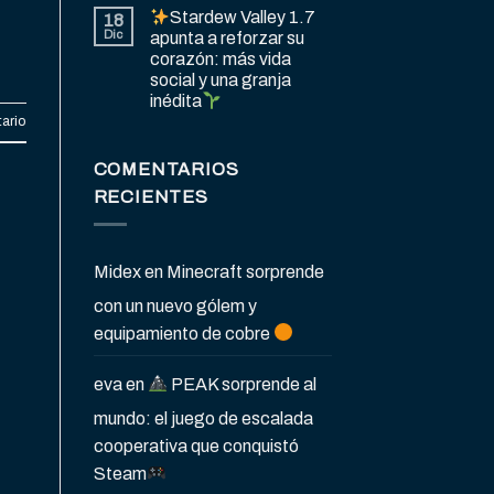
Stardew Valley 1.7
18
Dic
apunta a reforzar su
corazón: más vida
social y una granja
inédita
ario
COMENTARIOS
RECIENTES
Midex
en
Minecraft sorprende
con un nuevo gólem y
equipamiento de cobre
eva
en
PEAK sorprende al
mundo: el juego de escalada
cooperativa que conquistó
Steam