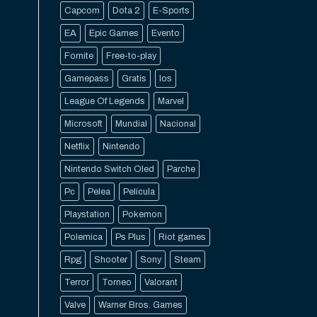
Capcom
Dota 2
E-Sports
EA
Epic Games
Evento
Fornite
Free-to-play
Gamepass
Gratis
Ios
League Of Legends
Marvel
Microsoft
Mundial
Nacional
Netflix
Nintendo
Nintendo Switch Oled
Parche
Pc
Pelea
Pelicula
Playstation
Pokemon
Polemica
Ps Plus
Riot games
Rpg
Shooter
Sony
Steam
Terror
Torneo
Valorant
Valve
Warner Bros. Games